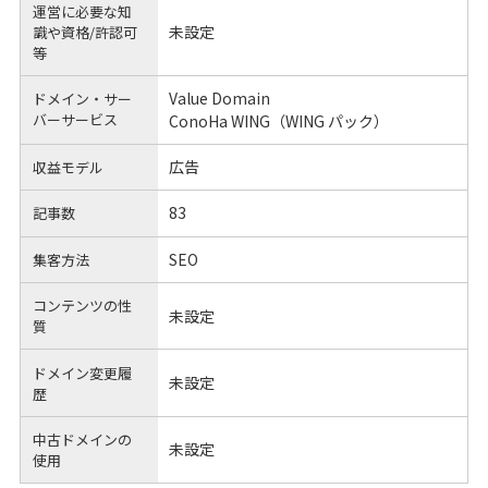
運営に必要な知
未設定
識や
資格/許認可
等
Value Domain
ドメイン・サー
バーサービス
ConoHa WING（WING パック）
広告
収益モデル
83
記事数
SEO
集客方法
コンテンツの性
未設定
質
ドメイン変更履
未設定
歴
中古ドメインの
未設定
使用