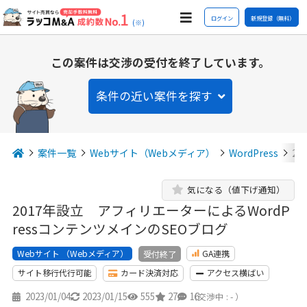
ログイン
新規登録（無料）
(※)
この案件は交渉の受付を終了しています。
条件の近い案件を探す
案件一覧
Webサイト（Webメディア）
WordPress
2
気になる（値下げ通知）
2017年設立 アフィリエーターによるWordP
ressコンテンツメインのSEOブログ
Webサイト （Webメディア）
GA連携
受付終了
サイト移行代行可能
カード決済対応
アクセス横ばい
2023/01/04
2023/01/15
555
27
16
（交渉中 : - ）