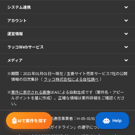
システム連携
アカウント
運営情報
ラッコWebサービス
メディア
※期間：2021年01月01日～現在 / 主要サイト売買サービス7社の公開
情報の日次集計（
ラッコ株式会社による自社調べ
）
※
案件に表示される画像
はAIによる自動生成です（案件名・アピー
ルポイントを基に作成）。正確な情報は案件詳細をご確認くださ
い。
届出電気通信事業者：H-05-01917
🤖
AIで案件を探す
「中小M&Aガイドライン」の遵守について