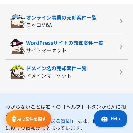
オンライン事業の
売却案件一覧
ラッコM&A
WordPressサイトの
売却案件一覧
サイトマーケット
ドメイン名の
売却案件一覧
ドメインマーケット
わからないことは右下の
【ヘルプ】
ボタンからAIに相
談してみよう！
🤖
AIで案件を探す
「マニュアル・よくある質問」
には、使い方やお取引
に役立つ情報がまとまっています。