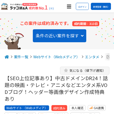
ログイン
新規登録（無料）
(※)
この案件は成約済みです。
成約期間：313日
条件の近い案件を探す
案件一覧
Webサイト（Webメディア）
エンタメ
【S
気になる（値下げ通知）
【SEO上位記事あり】中古ドメインDR24！話
題の映画・テレビ・アニメなどエンタメ系VO
Dブログ！ヘッダー等画像デザイン作成特典
あり
Webサイト （Webメディア）
本人確認
GA連携
成約済み