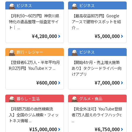
ビジネス
ビジネス
【月利50〜60万円】神奈川県
【最高収益80万円】Google
特化の遺品整理一括査定サイ
アースで建物やスポットを紹
ト｜
...
介
...
¥4,280,000
¥5,000,000
旅行・レジャー
ビジネス
【登録者6.2万人・半年平均月
【開始4か月・売上増大施策
利32万円】YouTube×フ
...
あり】タクシードライバー向
けアプリ
¥600,000
¥7,000,000
暮らし・生活
グルメ・食品
【月間5万超の自然検索流
【完全外注可】YouTube登録
入】全国のジム検索・フィッ
者7万人超えのライフハックc
トネス情報
...
...
¥15,000,000
¥6,750,000