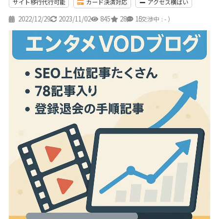
サイト移行代行可能
カード決済対応
アクセス横ばい
2022/12/29
2023/11/02
845
28
15
（交渉中 : - ）