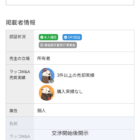
掲載者情報
認証状況
本人確認
SMS認証
適格請求書発行事業者
所有者
売主の立場
ラッコM&A
3件以上の売却実績
売買実績
購入実績なし
個人
属性
名前
交渉開始後開示
ラッコM&A