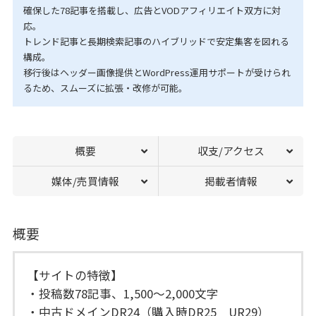
確保した78記事を搭載し、広告とVODアフィリエイト双方に対
応。
トレンド記事と長期検索記事のハイブリッドで安定集客を図れる
構成。
移行後はヘッダー画像提供とWordPress運用サポートが受けられ
るため、スムーズに拡張・改修が可能。
概要
収支/アクセス
媒体/売買情報
掲載者情報
概要
【サイトの特徴】
・投稿数78記事、1,500〜2,000文字
・中古ドメインDR24（購入時DR25 UR29）