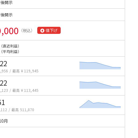
始後開示
始後開示
0,000
（税込）
値下げ
（直近利益）
（平均利益）
422
,956
/
最高 ¥ 119,945
422
,123
/
最高 ¥ 113,445
61
,112
/
最高 511,870
10月