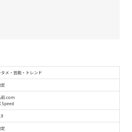
ンタメ・芸能・トレンド
設定
前.com
 Speed
19
設定