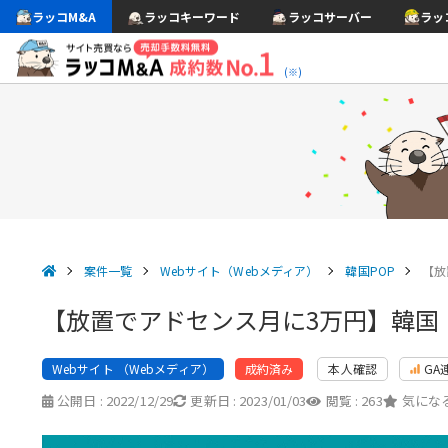
ラッコM&A
ラッコキーワード
ラッコサーバー
ラッ
(※)
案件一覧
Webサイト（Webメディア）
韓国POP
【放
【放置でアドセンス月に3万円】韓国・
Webサイト （Webメディア）
本人確認
GA
成約済み
公開日 :
2022/12/29
更新日 :
2023/01/03
閲覧 :
263
気になる