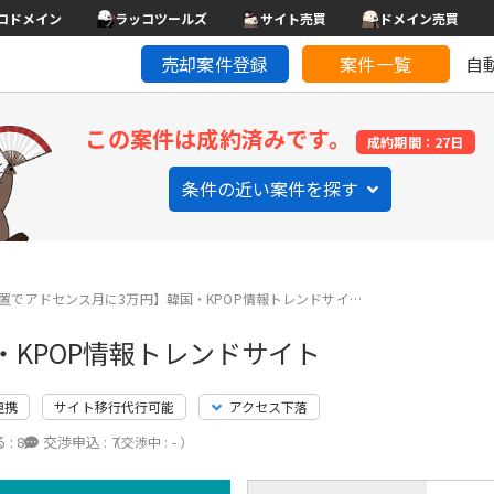
コドメイン
ラッコツールズ
サイト売買
ドメイン売買
売却案件登録
案件一覧
自
この案件は成約済みです。
成約期間：27日
条件の近い案件を探す
置でアドセンス月に3万円】韓国・KPOP情報トレンドサイ…
KPOP情報トレンドサイト
連携
サイト移行代行可能
アクセス下落
 :
8
交渉申込 :
7
（交渉中 : - ）