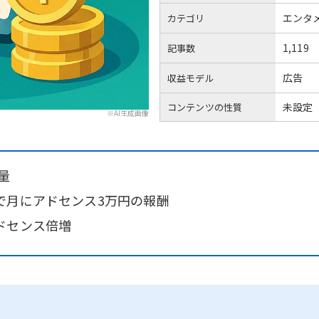
エンタ
カテゴリ
1,119
記事数
広告
収益モデル
未設定
コンテンツの性質
※AI生成画像
量
で月にアドセンス3万円の報酬
ドセンス倍増