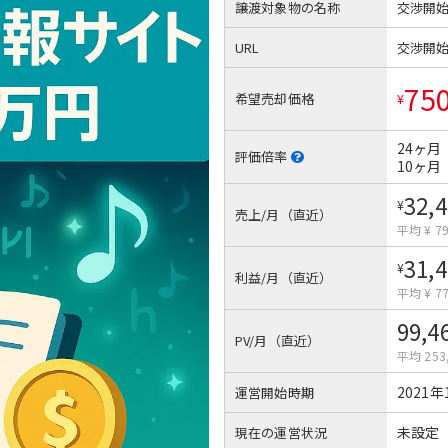
譲渡対象物の名称
交渉開
URL
交渉開
75
希望売却価格
¥
24ヶ月
評価倍率
10ヶ月
32,
¥
売上/月（直近）
平均 ¥ 79
31,
¥
利益/月（直近）
平均 ¥ 77
99,4
PV/月（直近）
平均 253
2021年
運営開始時期
未設定
現在の運営状況