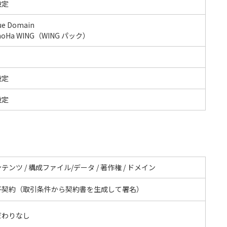
設定
ue Domain
noHa WING（WING パック）
設定
設定
テンツ / 構成ファイル/データ / 著作権 / ドメイン
子契約（取引条件から契約書を生成して署名）
だわりなし