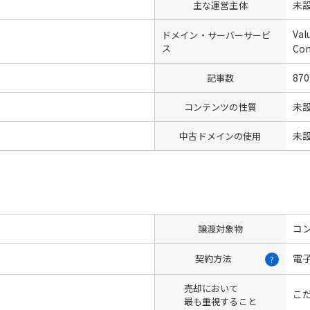
未
主な運営主体
Val
ドメイン・サーバーサービ
ス
Co
870
記事数
未
コンテンツの性質
未
中古ドメインの使用
コン
譲渡対象物
電
契約方法
?
売却において
こ
最も重視すること