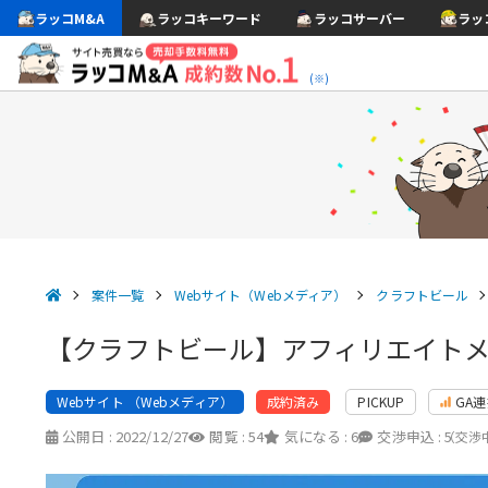
ラッコM&A
ラッコキーワード
ラッコサーバー
ラッ
(※)
案件一覧
Webサイト（Webメディア）
クラフトビール
【クラフトビール】アフィリエイトメ
Webサイト （Webメディア）
PICKUP
GA
成約済み
公開日 :
2022/12/27
閲覧 :
54
気になる :
6
交渉申込 :
5
（交渉中 