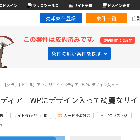
コドメイン
ラッコツールズ
サイト売買
ドメイン売買
売却案件登録
案件一覧
自
この案件は成約済みです。
成約期間：2時間
条件の近い案件を探す
【クラフトビール】アフィリエイトメディア WPにデザイン入っ…
ディア WPにデザイン入って綺麗なサイ
連携
サイト移行代行可能
カード決済対応
アクセス下落
: - ）