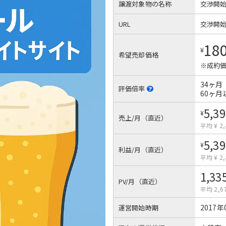
譲渡対象物の名称
交渉開
URL
交渉開
18
¥
希望売却価格
※成約価
34ヶ月
評価倍率
60ヶ月
5,39
¥
売上/月（直近）
平均 ¥ 2,
5,39
¥
利益/月（直近）
平均 ¥ 2,
1,33
PV/月（直近）
平均 2,6
2017年
運営開始時期