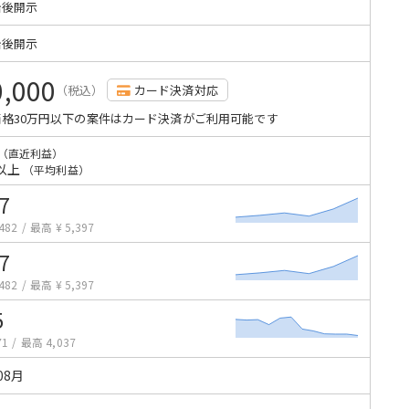
始後開示
始後開示
0,000
（税込）
カード決済対応
格30万円以下の案件はカード決済がご利用可能です
（直近利益）
以上
（平均利益）
7
482
/
最高 ¥ 5,397
7
482
/
最高 ¥ 5,397
5
71
/
最高 4,037
08月