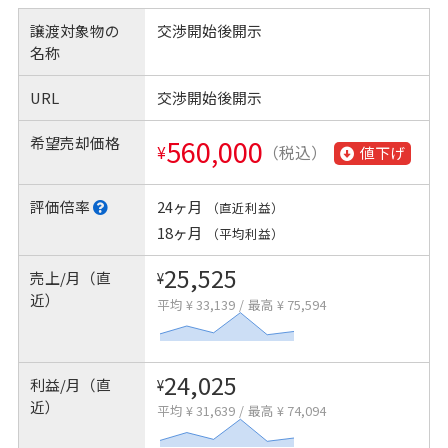
譲渡対象物の
交渉開始後開示
名称
URL
交渉開始後開示
希望売却価格
560,000
¥
（税込）
値下げ
評価倍率
24ヶ月
（直近利益）
18ヶ月
（平均利益）
25,525
売上/月（直
¥
近）
平均 ¥ 33,139
/
最高 ¥ 75,594
24,025
利益/月（直
¥
近）
平均 ¥ 31,639
/
最高 ¥ 74,094