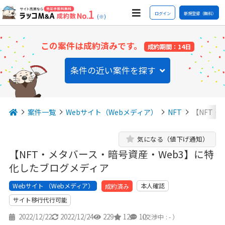
ログイン
新規登録（無料）
(※)
この案件は成約済みです。
成約期間：14日
条件の近い案件を探す
案件一覧
Webサイト（Webメディア）
NFT
【NFT・
気になる（値下げ通知）
【NFT・メタバース・暗号資産・Web3】に特
化したブログメディア
Webサイト （Webメディア）
本人確認
成約済み
サイト移行代行可能
2022/12/22
2022/12/24
229
12
10
（交渉中 : - ）