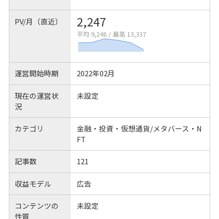
2,247
PV/月（直近）
平均 9,248
/
最高 13,337
運営開始時期
2022年02月
現在の運営状
未設定
況
カテゴリ
金融・投資・仮想通貨/メタバース・N
FT
記事数
121
収益モデル
広告
コンテンツの
未設定
性質