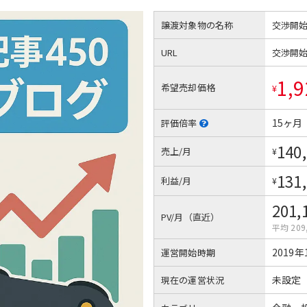
譲渡対象物の名称
交渉開
URL
交渉開
1,9
希望売却価格
¥
15ヶ月
評価倍率
140
売上/月
¥
131
利益/月
¥
201,
PV/月（直近）
平均 209
2019年
運営開始時期
未設定
現在の運営状況