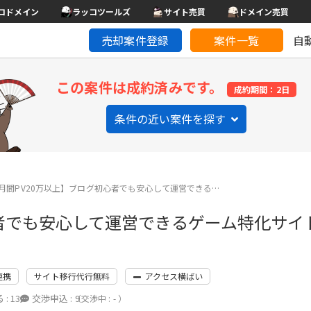
コドメイン
ラッコツールズ
サイト売買
ドメイン売買
売却案件登録
案件一覧
自
この案件は成約済みです。
成約期間：2日
条件の近い案件を探す
月間PV20万以上】ブログ初心者でも安心して運営できる…
者でも安心して運営できるゲーム特化サイト
連携
サイト移行代行無料
アクセス横ばい
 :
13
交渉申込 :
9
（交渉中 : - ）