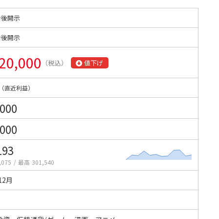
始後開示
始後開示
20,000
（税込）
値下げ
（直近利益）
,000
,000
193
,075
/
最高 301,540
12月