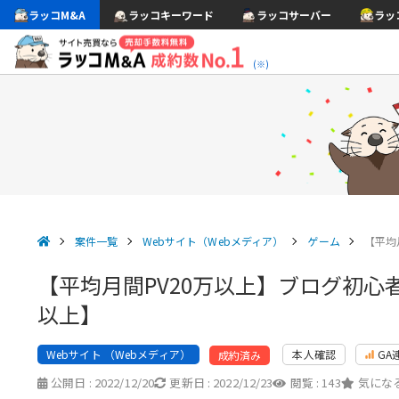
ラッコM&A
ラッコキーワード
ラッコサーバー
ラッ
(※)
案件一覧
Webサイト（Webメディア）
ゲーム
【平均
【平均月間PV20万以上】ブログ初心
以上】
Webサイト （Webメディア）
本人確認
GA
成約済み
公開日 :
2022/12/20
更新日 :
2022/12/23
閲覧 :
143
気になる