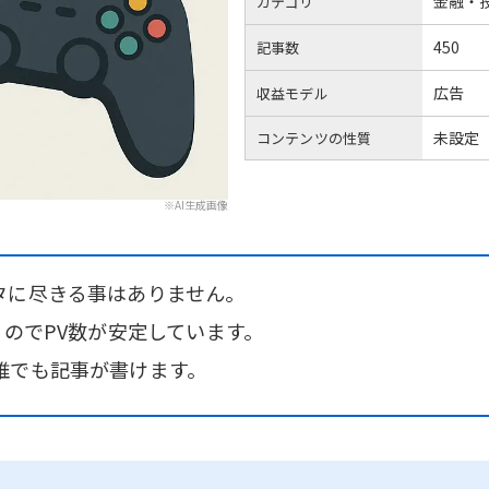
金融・
カテゴリ
450
記事数
広告
収益モデル
未設定
コンテンツの性質
※AI生成画像
タに尽きる事はありません。
るのでPV数が安定しています。
誰でも記事が書けます。