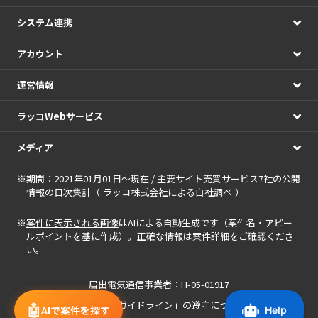
システム連携
アカウント
運営情報
ラッコWebサービス
メディア
※期間：2021年01月01日～現在 / 主要サイト売買サービス7社の公開
情報の日次集計（
ラッコ株式会社による自社調べ
）
※
案件に表示される画像
はAIによる自動生成です（案件名・アピー
ルポイントを基に作成）。正確な情報は案件詳細をご確認くださ
い。
届出電気通信事業者：H-05-01917
「中小M&Aガイドライン」の遵守について
🤖
AIで案件を探す