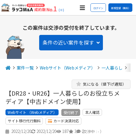
ログイン
新規登録（無料）
(※)
この案件は交渉の受付を終了しています。
条件の近い案件を探す
案件一覧
Webサイト（Webメディア）
一人暮らし
【
気になる（値下げ通知）
【DR28・UR26】一人暮らしのお役立ちメ
ディア【中古ドメイン使用】
Webサイト （Webメディア）
本人確認
受付終了
サイト移行代行無料
カード決済対応
2022/12/20
2022/12/20
187
3
2
（交渉中 : - ）