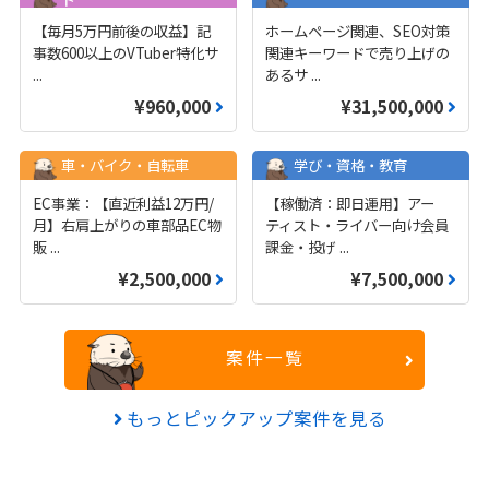
【毎月5万円前後の収益】記
ホームページ関連、SEO対策
事数600以上のVTuber特化サ
関連キーワードで売り上げの
...
あるサ
...
¥960,000
¥31,500,000
車・バイク・自転車
学び・資格・教育
EC事業：【直近利益12万円/
【稼働済：即日運用】アー
月】右肩上がりの車部品EC物
ティスト・ライバー向け会員
販
...
課金・投げ
...
¥2,500,000
¥7,500,000
案件一覧
もっとピックアップ案件を見る