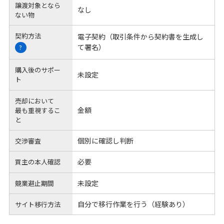
譲渡対象となら
なし
ない物
契約方法
電子契約（取引条件から契約書を生成し
て署名）
?
購入後のサポー
未設定
ト
売却において
金額
最も重視するこ
と
個別に確認し判断
交渉審査
必要
買主の本人確認
未設定
競業避止期間
自分で移行作業を行う（経験あり）
サイト移行方法