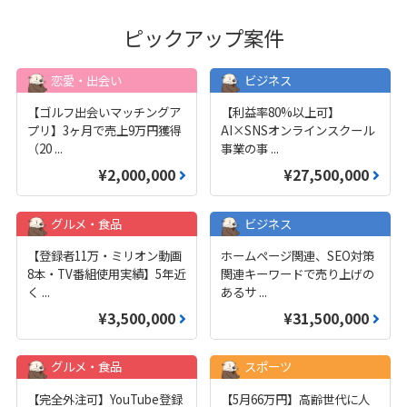
ピックアップ案件
恋愛・出会い
ビジネス
【ゴルフ出会いマッチングア
【利益率80%以上可】
プリ】3ヶ月で売上9万円獲得
AI×SNSオンラインスクール
（20
...
事業の事
...
¥2,000,000
¥27,500,000
グルメ・食品
ビジネス
【登録者11万・ミリオン動画
ホームページ関連、SEO対策
8本・TV番組使用実績】5年近
関連キーワードで売り上げの
く
...
あるサ
...
¥3,500,000
¥31,500,000
グルメ・食品
スポーツ
【完全外注可】YouTube登録
【5月66万円】高齢世代に人