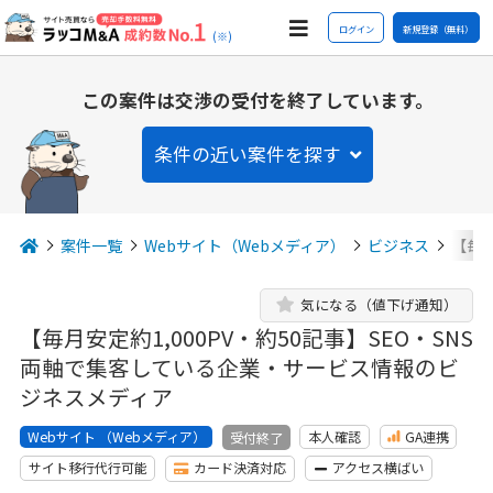
ログイン
新規登録（無料）
(※)
この案件は交渉の受付を終了しています。
条件の近い案件を探す
案件一覧
Webサイト（Webメディア）
ビジネス
【毎月
気になる（値下げ通知）
【毎月安定約1,000PV・約50記事】SEO・SNS
両軸で集客している企業・サービス情報のビ
ジネスメディア
Webサイト （Webメディア）
本人確認
GA連携
受付終了
サイト移行代行可能
カード決済対応
アクセス横ばい