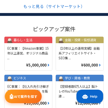
もっと見る（サイトマーケット）
ピックアップ案件
暮らし・生活
金融・投資・仮想通貨
EC事業：【Amazon事業】15
【10年以上の運用実績】金融
年以上運営、オリジナル商品
系アフィリエイトサイト・
...
SEO集
...
¥5,000,000
¥600,000
ビジネス
学び・資格・教育
EC事業：【仕入れ先引き継ぎ
【登録者数6万人以上】脳ト
可】中古品（主に家電）を販
レのYouTubeチャンネルと関
🤖
売して
...
連
...
AIで案件を探す
¥10,000,000
¥12,000,000