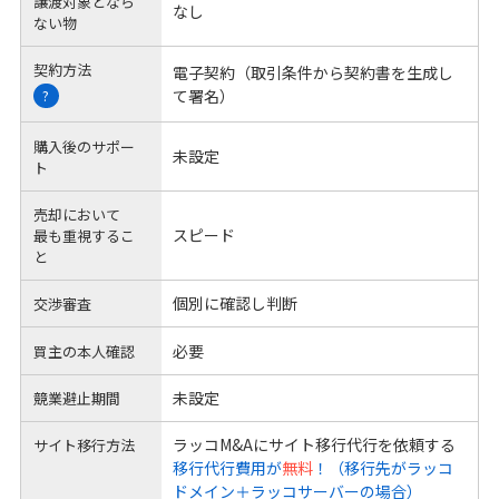
譲渡対象となら
なし
ない物
契約方法
電子契約（取引条件から契約書を生成し
て署名）
?
購入後のサポー
未設定
ト
売却において
スピード
最も重視するこ
と
個別に確認し判断
交渉審査
必要
買主の本人確認
未設定
競業避止期間
ラッコM&Aにサイト移行代行を依頼する
サイト移行方法
移行代行費用が
無料
！（移行先がラッコ
ドメイン＋ラッコサーバーの場合）