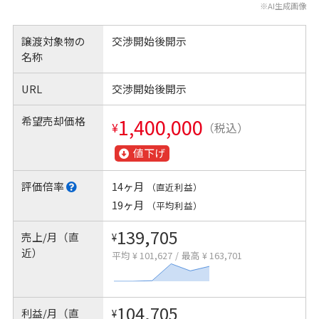
※AI生成画像
譲渡対象物の
交渉開始後開示
名称
URL
交渉開始後開示
希望売却価格
1,400,000
¥
（税込）
値下げ
評価倍率
14ヶ月
（直近利益）
19ヶ月
（平均利益）
139,705
売上/月（直
¥
近）
平均 ¥ 101,627
/
最高 ¥ 163,701
104,705
利益/月（直
¥