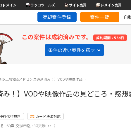
コドメイン
ラッコツールズ
サイト売買
ドメイン売買
売却案件登録
案件一覧
自
この案件は成約済みです。
成約期間：564日
条件の近い案件を探す
記事以上投稿&アドセンス通過済み！】VODや映像作品…
済み！】VODや映像作品の見どころ・感想
移行代行無料
カード決済対応
る :
68
交渉申込 :
37
（交渉中 : - ）