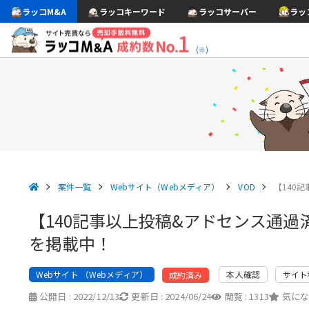
ラッコM&A
ラッコキーワード
ラッコサーバー
ラッ
(※)
案件一覧
Webサイト（Webメディア）
VOD
【140
【140記事以上投稿&アドセンス通過
を掲載中！
Webサイト （Webメディア）
本人確認
サイト
成約済み
公開日 :
2022/12/13
更新日 :
2024/06/24
閲覧 :
1313
気にな