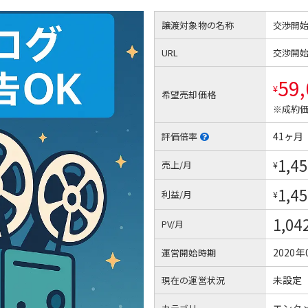
譲渡対象物の名称
交渉開
URL
交渉開
59
¥
希望売却価格
※成約価
41ヶ月
評価倍率
1,45
売上/月
¥
1,45
利益/月
¥
1,04
PV/月
2020年
運営開始時期
未設定
現在の運営状況