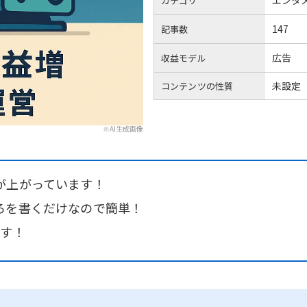
エンタ
カテゴリ
147
記事数
広告
収益モデル
未設定
コンテンツの性質
※AI生成画像
が上がっています！
ろを書くだけなので簡単！
ます！