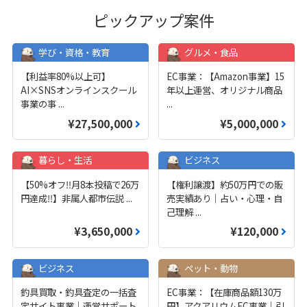
ピックアップ案件
学び・資格・教育
グルメ・食品
【利益率80%以上可】
EC事業：【Amazon事業】15
AI×SNSオンラインスクール
年以上運営、オリジナル商品
事業の事
...
...
¥27,500,000
¥5,000,000
暮らし・生活
ビジネス
【50%オフ‼️月8本投稿で26万
【権利譲渡】約50万円での販
円達成‼️】非属人都市伝説
...
売実績あり｜占い・心理・自
己理解
...
¥3,650,000
¥120,000
ビジネス
ペット・動物
釣具買取・釣具査定の一括査
EC事業：【在庫商品額130万
定サイト事業｜運営サポート
円】アクアリウムEC事業｜引