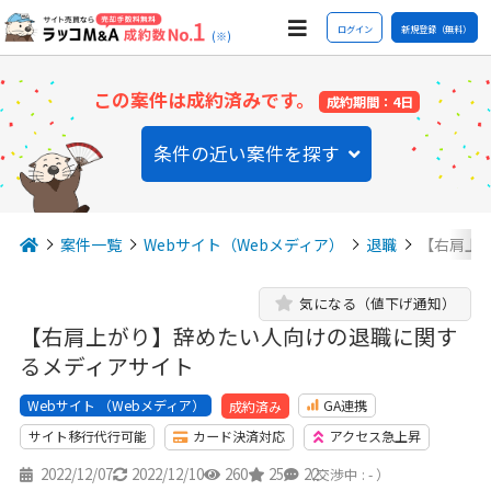
ログイン
新規登録（無料）
(※)
この案件は成約済みです。
成約期間：4日
条件の近い案件を探す
案件一覧
Webサイト（Webメディア）
退職
【右肩上
気になる（値下げ通知）
【右肩上がり】辞めたい人向けの退職に関す
るメディアサイト
Webサイト （Webメディア）
GA連携
成約済み
サイト移行代行可能
カード決済対応
アクセス急上昇
2022/12/07
2022/12/10
260
25
22
（交渉中 : - ）