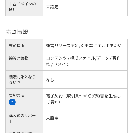
中古ドメインの
未設定
使用
売買情報
運営リソース不足/別事業に注力するため
売却理由
コンテンツ / 構成ファイル/データ / 著作
譲渡対象物
権 / ドメイン
譲渡対象となら
なし
ない物
契約方法
電子契約（取引条件から契約書を生成し
て署名）
?
購入後のサポー
未設定
ト