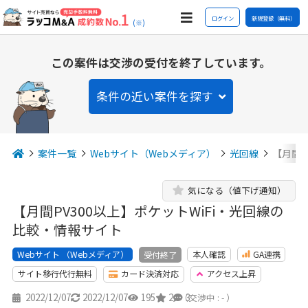
ログイン
新規登録（無料）
(※)
この案件は交渉の受付を終了しています。
条件の近い案件を探す
案件一覧
Webサイト（Webメディア）
光回線
【月間P
気になる（値下げ通知）
【月間PV300以上】ポケットWiFi・光回線の
比較・情報サイト
Webサイト （Webメディア）
本人確認
GA連携
受付終了
サイト移行代行無料
カード決済対応
アクセス上昇
2022/12/07
2022/12/07
195
2
3
（交渉中 : - ）