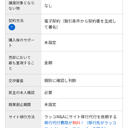
譲渡対象となら
なし
ない物
契約方法
電子契約（取引条件から契約書を生成し
て署名）
?
購入後のサポー
未設定
ト
売却において
金額
最も重視するこ
と
個別に確認し判断
交渉審査
必要
買主の本人確認
未設定
競業避止期間
ラッコM&Aにサイト移行代行を依頼する
サイト移行方法
移行代行費用が
無料
！（移行先がラッコ