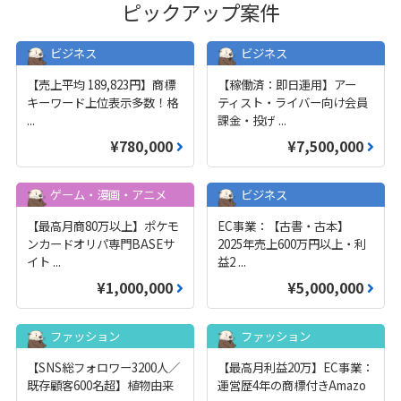
ピックアップ案件
ビジネス
ビジネス
【売上平均 189,823円】商標
【稼働済：即日運用】アー
キーワード上位表示多数！格
ティスト・ライバー向け会員
...
課金・投げ
...
¥780,000
¥7,500,000
ゲーム・漫画・アニメ
ビジネス
【最高月商80万以上】ポケモ
EC事業：【古書・古本】
ンカードオリパ専門BASEサ
2025年売上600万円以上・利
イト
...
益2
...
¥1,000,000
¥5,000,000
ファッション
ファッション
【SNS総フォロワー3200人／
【最高月利益20万】EC事業：
既存顧客600名超】植物由来
運営歴4年の商標付きAmazo