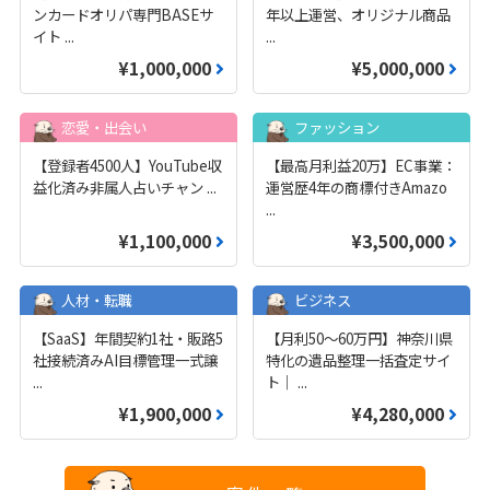
ンカードオリパ専門BASEサ
年以上運営、オリジナル商品
イト
...
...
¥1,000,000
¥5,000,000
恋愛・出会い
ファッション
【登録者4500人】YouTube収
【最高月利益20万】EC事業：
益化済み非属人占いチャン
...
運営歴4年の商標付きAmazo
...
¥1,100,000
¥3,500,000
人材・転職
ビジネス
【SaaS】年間契約1社・販路5
【月利50〜60万円】神奈川県
社接続済みAI目標管理一式譲
特化の遺品整理一括査定サイ
...
ト｜
...
¥1,900,000
¥4,280,000