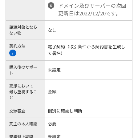
ドメイン及びサーバーの次回
更新日は2022/12/20です。
譲渡対象となら
なし
ない物
契約方法
電子契約（取引条件から契約書を生成し
て署名）
?
購入後のサポー
未設定
ト
売却において
金額
最も重視するこ
と
個別に確認し判断
交渉審査
必要
買主の本人確認
未設定
競業避止期間