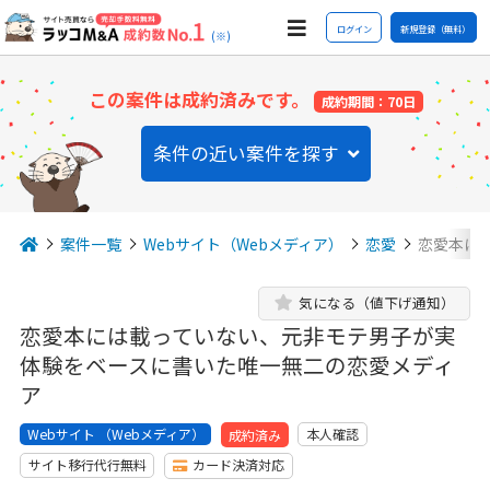
ログイン
新規登録（無料）
(※)
この案件は成約済みです。
成約期間：70日
条件の近い案件を探す
案件一覧
Webサイト（Webメディア）
恋愛
恋愛本に
気になる（値下げ通知）
恋愛本には載っていない、元非モテ男子が実
体験をベースに書いた唯一無二の恋愛メディ
ア
Webサイト （Webメディア）
本人確認
成約済み
サイト移行代行無料
カード決済対応