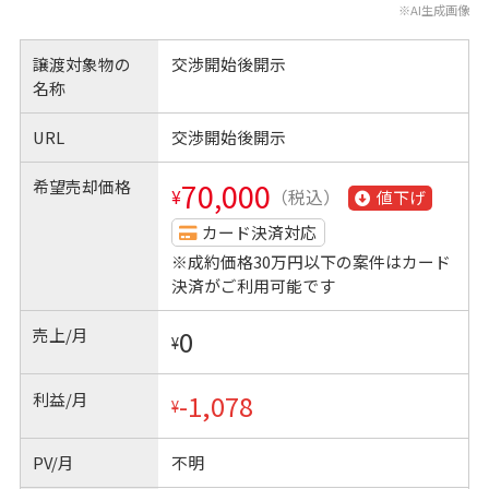
※AI生成画像
譲渡対象物の
交渉開始後開示
名称
URL
交渉開始後開示
希望売却価格
70,000
¥
（税込）
値下げ
カード決済対応
※成約価格30万円以下の案件はカード
決済がご利用可能です
売上/月
0
¥
利益/月
-1,078
¥
PV/月
不明