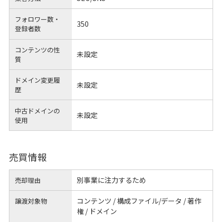
フォロワー数・
350
登録者数
コンテンツの性
未設定
質
ドメイン変更履
未設定
歴
中古ドメインの
未設定
使用
売買情報
別事業に注力するため
売却理由
コンテンツ / 構成ファイル/データ / 著作
譲渡対象物
権 / ドメイン