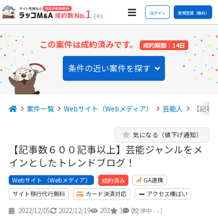
ログイン
新規登録（無料）
(※)
この案件は成約済みです。
成約期間：14日
条件の近い案件を探す
案件一覧
Webサイト（Webメディア）
芸能人
【記事
気になる（値下げ通知）
【記事数６００記事以上】芸能ジャンルをメ
インとしたトレンドブログ！
Webサイト （Webメディア）
GA連携
成約済み
サイト移行代行無料
カード決済対応
アクセス横ばい
2022/12/05
2022/12/19
203
3
3
（交渉中 : - ）