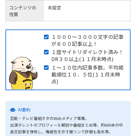
コンテンツの
未設定
性質
１０００～３０００文字の記事
が６００記事以上！
１度サイトリダイレクト済み！
DR３０以上(１１月末時点)
１～１０位内記事多数。平均掲
載順位１０．５位(１１月末時
点)
AI要約
芸能・テレビ番組ネタのWebメディア事業。
出演タレントのプロフィール解説や番組まとめ等、約600本の中
長文記事を保有し、権威性を示す被リンク評価も高水準。