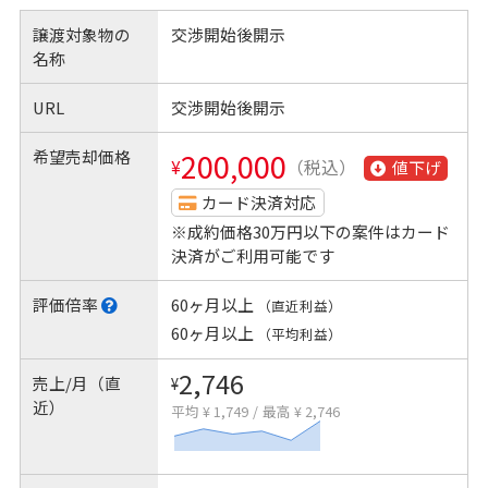
譲渡対象物の
交渉開始後開示
名称
URL
交渉開始後開示
希望売却価格
200,000
¥
（税込）
値下げ
カード決済対応
※成約価格30万円以下の案件はカード
決済がご利用可能です
評価倍率
60ヶ月以上
（直近利益）
60ヶ月以上
（平均利益）
2,746
売上/月（直
¥
近）
平均 ¥ 1,749
/
最高 ¥ 2,746