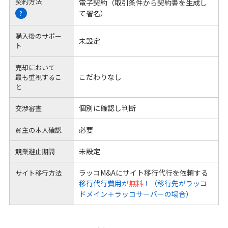
契約方法
電子契約（取引条件から契約書を生成し
て署名）
?
購入後のサポー
未設定
ト
売却において
こだわりなし
最も重視するこ
と
個別に確認し判断
交渉審査
必要
買主の本人確認
未設定
競業避止期間
ラッコM&Aにサイト移行代行を依頼する
サイト移行方法
移行代行費用が
無料
！（移行先がラッコ
ドメイン＋ラッコサーバーの場合）