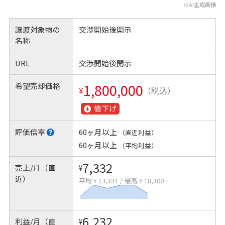
※AI生成画像
譲渡対象物の
交渉開始後開示
名称
URL
交渉開始後開示
希望売却価格
1,800,000
¥
（税込）
値下げ
評価倍率
60ヶ月以上
（直近利益）
60ヶ月以上
（平均利益）
7,332
売上/月（直
¥
近）
平均 ¥ 13,331
/
最高 ¥ 18,300
6,232
利益/月（直
¥