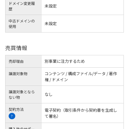
ドメイン変更履
未設定
歴
中古ドメインの
未設定
使用
売買情報
別事業に注力するため
売却理由
コンテンツ / 構成ファイル/データ / 著作
譲渡対象物
権 / ドメイン
譲渡対象となら
なし
ない物
契約方法
電子契約（取引条件から契約書を生成し
て署名）
?
購入後のサポー