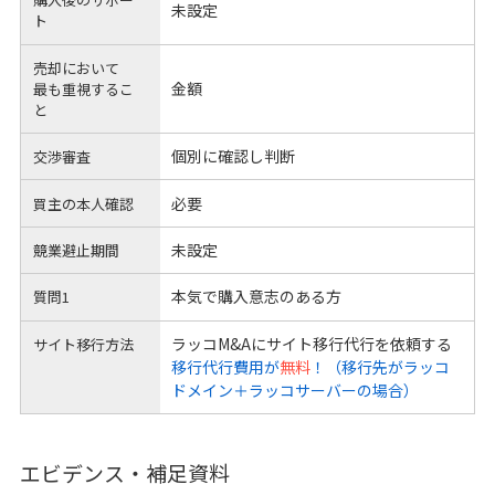
未設定
ト
売却において
金額
最も重視するこ
と
個別に確認し判断
交渉審査
必要
買主の本人確認
未設定
競業避止期間
本気で購入意志のある方
質問1
ラッコM&Aにサイト移行代行を依頼する
サイト移行方法
移行代行費用が
無料
！（移行先がラッコ
ドメイン＋ラッコサーバーの場合）
エビデンス・補足資料