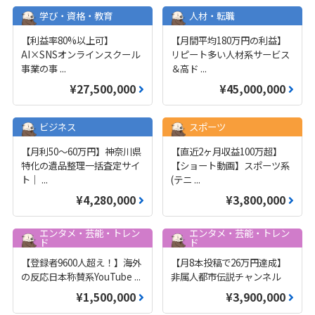
学び・資格・教育
人材・転職
【利益率80%以上可】
【月間平均180万円の利益】
AI×SNSオンラインスクール
リピート多い人材系サービス
事業の事
...
＆高ド
...
¥27,500,000
¥45,000,000
ビジネス
スポーツ
【月利50〜60万円】神奈川県
【直近2ヶ月収益100万超】
特化の遺品整理一括査定サイ
【ショート動画】スポーツ系
ト｜
...
(テニ
...
¥4,280,000
¥3,800,000
エンタメ・芸能・トレン
エンタメ・芸能・トレン
ド
ド
【登録者9600人超え！】海外
【月8本投稿で26万円達成】
の反応日本称賛系YouTube
...
非属人都市伝説チャンネル
¥1,500,000
¥3,900,000