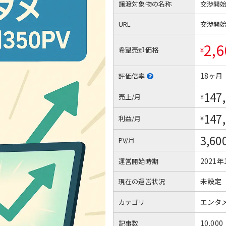
譲渡対象物の名称
交渉開
URL
交渉開
2,6
希望売却価格
¥
18ヶ月
評価倍率
147
売上/月
¥
147
利益/月
¥
3,60
PV/月
2021年
運営開始時期
未設定
現在の運営状況
エンタ
カテゴリ
10,000
記事数