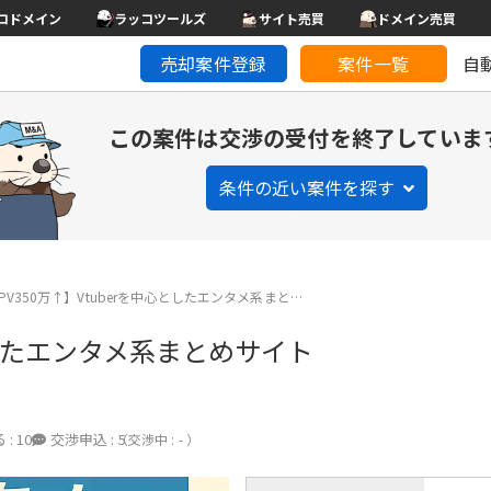
コドメイン
ラッコツールズ
サイト売買
ドメイン売買
売却案件登録
案件一覧
自
この案件は交渉の受付を終了していま
条件の近い案件を探す
PV350万↑】Vtuberを中心としたエンタメ系まと…
心としたエンタメ系まとめサイト
 :
10
交渉申込 :
5
（交渉中 : - ）