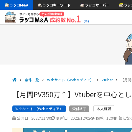
ラッコM&A
ラッコキーワード
ラッコサーバー
ラッ
(※)
案件一覧
Webサイト（Webメディア）
Vtuber
【月間
【月間PV350万↑】Vtuberを中
Webサイト （Webメディア）
本人確認
受付終了
公開日 :
2022/11/30
更新日 :
2022/12/02
閲覧 :
120
気になる