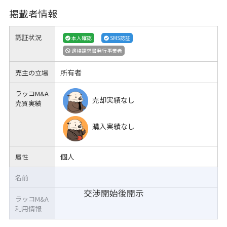
掲載者情報
認証状況
本人確認
SMS認証
適格請求書発行事業者
所有者
売主の立場
ラッコM&A
売却実績なし
売買実績
購入実績なし
個人
属性
名前
交渉開始後開示
ラッコM&A
利用情報