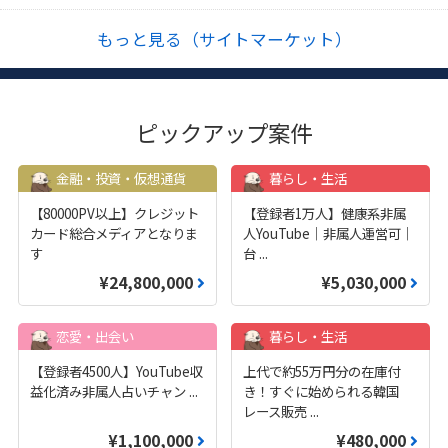
もっと見る（サイトマーケット）
ピックアップ案件
金融・投資・仮想通貨
暮らし・生活
【80000PV以上】クレジット
【登録者1万人】健康系非属
カード総合メディアとなりま
人YouTube｜非属人運営可｜
す
台
...
¥24,800,000
¥5,030,000
恋愛・出会い
暮らし・生活
【登録者4500人】YouTube収
上代で約55万円分の在庫付
益化済み非属人占いチャン
...
き！すぐに始められる韓国
レース販売
...
¥1,100,000
¥480,000