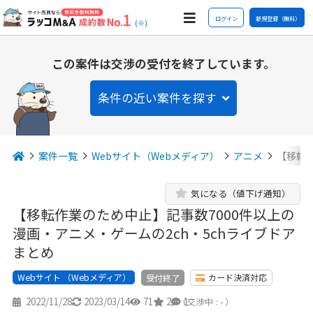
ログイン
新規登録（無料）
(※)
この案件は交渉の受付を終了しています。
条件の近い案件を探す
案件一覧
Webサイト（Webメディア）
アニメ
【移転
気になる（値下げ通知）
【移転作業のため中止】記事数7000件以上の
漫画・アニメ・ゲームの2ch・5chライブドア
まとめ
Webサイト （Webメディア）
カード決済対応
受付終了
2022/11/28
2023/03/14
71
2
1
（交渉中 : - ）