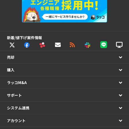
新着/値下げ案件情報
売却
購入
ラッコM&A
サポート
システム連携
アカウント