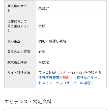
購入後のサポー
未設定
ト
売却において
金額
最も重視するこ
と
個別に確認し判断
交渉審査
必要
買主の本人確認
未設定
競業避止期間
ラッコM&Aにサイト移行代行を依頼する
サイト移行方法
移行代行費用が
無料
！（移行先がラッコ
ドメイン＋ラッコサーバーの場合）
エビデンス・補足資料