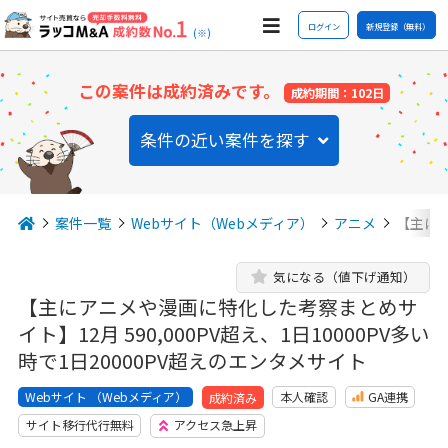
ログイン
新規登録（無料）
(※)
この案件は成約済みです。
成約期間：102日
条件の近い案件を探す
案件一覧
Webサイト（Webメディア）
アニメ
【主にア
気になる（値下げ通知）
【主にアニメや漫画に特化した考察まとめサ
イト】12月 590,000PV超え、1日10000PV多い
時で1日20000PV超えのエンタメサイト
Webサイト （Webメディア）
本人確認
GA連携
成約済み
サイト移行代行無料
アクセス急上昇