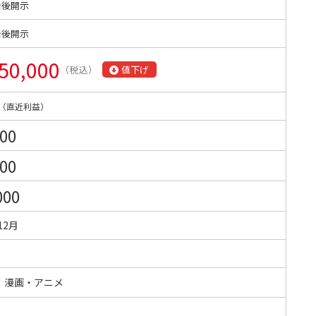
始後開示
始後開示
50,000
（税込）
値下げ
（直近利益）
000
000
000
12月
・漫画・アニメ