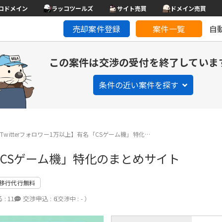
コドメイン
ラッコツールズ
サイト売買
ドメイン売買
売却案件登録
案件一覧
自
この案件は交渉の受付を終了していま
条件の近い案件を探す
Twitterフォロワー1万以上】有名「CSゲーム機」特化…
名「CSゲーム機」特化のまとめサイト
移行代行無料
 :
11
交渉申込 :
6
（交渉中 : - ）