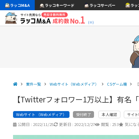
ラッコM&A
ラッコキーワード
ラッコサーバー
ラッ
(※)
案件一覧
Webサイト（Webメディア）
CSゲーム機
【
【Twitterフォロワー1万以上】有
Webサイト （Webメディア）
本人確認
サイト
受付終了
公開日 :
2022/11/25
更新日 :
2022/12/27
閲覧 :
253
気になる