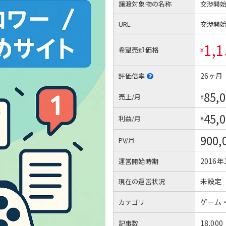
譲渡対象物の名称
交渉開
URL
交渉開
1,1
希望売却価格
¥
26ヶ月
評価倍率
85,
売上/月
¥
45,
利益/月
¥
900,
PV/月
2016年
運営開始時期
未設定
現在の運営状況
ゲーム
カテゴリ
18,000
記事数