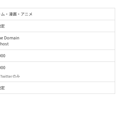
ーム・漫画・アニメ
設定
ue Domain
host
000
000
Twitterのみ
設定