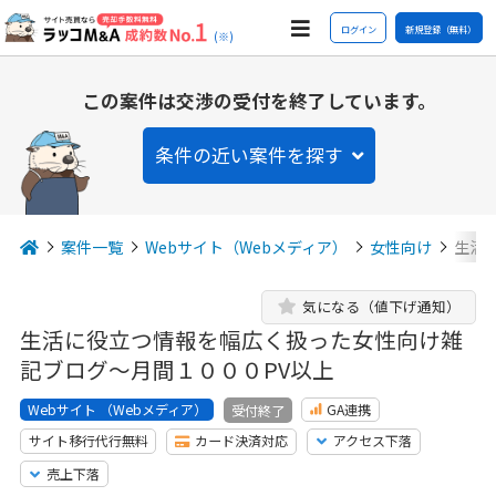
ログイン
新規登録（無料）
(※)
この案件は交渉の受付を終了しています。
条件の近い案件を探す
案件一覧
Webサイト（Webメディア）
女性向け
生活
気になる（値下げ通知）
生活に役立つ情報を幅広く扱った女性向け雑
記ブログ～月間１０００PV以上
Webサイト （Webメディア）
GA連携
受付終了
サイト移行代行無料
カード決済対応
アクセス下落
売上下落