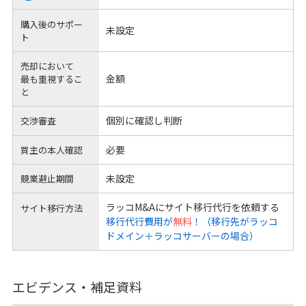
購入後のサポー
未設定
ト
売却において
金額
最も重視するこ
と
個別に確認し判断
交渉審査
必要
買主の本人確認
未設定
競業避止期間
ラッコM&Aにサイト移行代行を依頼する
サイト移行方法
移行代行費用が
無料
！（移行先がラッコ
ドメイン＋ラッコサーバーの場合）
エビデンス・補足資料