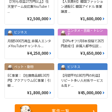
【7月も収益27万円以上】任
【人気商材】韓国ファッショ
天堂ゲーム反応集YouTube！
ン通販EC 韓国アイドル 事業
...
譲渡
...
¥2,500,000
¥1,600,000
エンタメ・芸能・トレン
ビジネス
ド
月間5000万再生 非属人エンタ
【50%オフ‼️月8本投稿で26万
メYouTubeチャンネル
...
円達成‼️】非属人都市伝説
...
¥4,250,000
¥3,650,000
ペット・動物
ビジネス
EC事業：【在庫商品額130万
【月間平均180万円の利益】
円】アクアリウムEC事業｜引
リピート多い人材系サービス
継
...
＆高ド
...
¥1,800,000
¥45,000,000
案件一覧