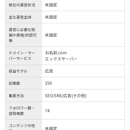
未設定
現在の運営状況
未設定
主な運営主体
運営に必要な知
未設定
識や
資格/許認可
等
お名前.com
ドメイン・サー
バーサービス
エックスサーバー
広告
収益モデル
150
記事数
SEO/SNS/広告(その他)
集客方法
フォロワー数・
74
登録者数
コンテンツの性
未設定