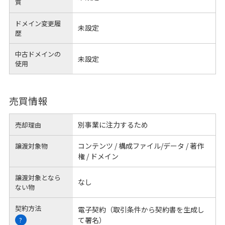
質
ドメイン変更履
未設定
歴
中古ドメインの
未設定
使用
売買情報
別事業に注力するため
売却理由
コンテンツ / 構成ファイル/データ / 著作
譲渡対象物
権 / ドメイン
譲渡対象となら
なし
ない物
契約方法
電子契約（取引条件から契約書を生成し
て署名）
?