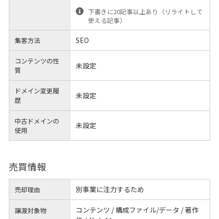
下書きに20記事以上あり（リライトして
使える記事）
SEO
集客方法
コンテンツの性
未設定
質
ドメイン変更履
未設定
歴
中古ドメインの
未設定
使用
売買情報
別事業に注力するため
売却理由
コンテンツ / 構成ファイル/データ / 著作
譲渡対象物