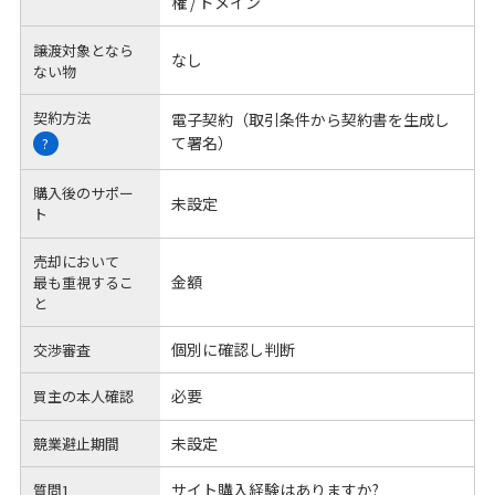
権 / ドメイン
譲渡対象となら
なし
ない物
契約方法
電子契約（取引条件から契約書を生成し
て署名）
?
購入後のサポー
未設定
ト
売却において
金額
最も重視するこ
と
個別に確認し判断
交渉審査
必要
買主の本人確認
未設定
競業避止期間
サイト購入経験はありますか?
質問1