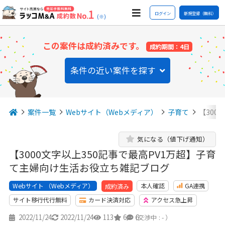
ログイン
新規登録（無料）
(※)
この案件は成約済みです。
成約期間：4日
条件の近い案件を探す
案件一覧
Webサイト（Webメディア）
子育て
【300
気になる（値下げ通知）
【3000文字以上350記事で最高PV1万超】子育
て主婦向け生活お役立ち雑記ブログ
Webサイト （Webメディア）
本人確認
GA連携
成約済み
サイト移行代行無料
カード決済対応
アクセス急上昇
2022/11/24
2022/11/24
113
6
6
（交渉中 : - ）