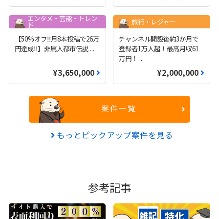
エンタメ・芸能・トレン
旅行・レジャー
ド
【50%オフ‼️月8本投稿で26万
チャンネル開設後約3か月で
円達成‼️】非属人都市伝説
...
登録者1万人超！最高月収61
万円！
...
¥3,650,000
¥2,000,000
案件一覧
もっとピックアップ案件を見る
参考記事