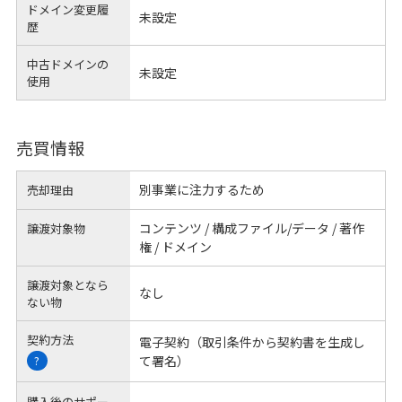
ドメイン変更履
未設定
歴
中古ドメインの
未設定
使用
売買情報
別事業に注力するため
売却理由
コンテンツ / 構成ファイル/データ / 著作
譲渡対象物
権 / ドメイン
譲渡対象となら
なし
ない物
契約方法
電子契約（取引条件から契約書を生成し
て署名）
?
購入後のサポー