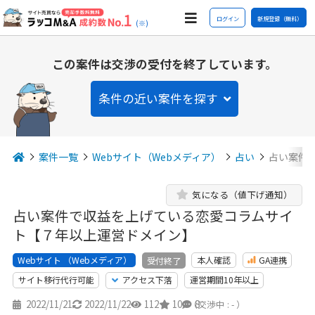
ログイン
新規登録（無料）
(※)
この案件は交渉の受付を終了しています。
条件の近い案件を探す
案件一覧
Webサイト（Webメディア）
占い
占い案件
気になる（値下げ通知）
占い案件で収益を上げている恋愛コラムサイ
ト【７年以上運営ドメイン】
Webサイト （Webメディア）
本人確認
GA連携
受付終了
サイト移行代行可能
アクセス下落
運営期間10年以上
2022/11/21
2022/11/22
112
10
8
（交渉中 : - ）