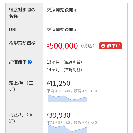
譲渡対象物の
交渉開始後開示
名称
URL
交渉開始後開示
希望売却価格
500,000
¥
（税込）
値下げ
評価倍率
13ヶ月
（直近利益）
14ヶ月
（平均利益）
41,250
売上/月（直
¥
近）
平均 ¥ 39,600
/
最高 ¥ 51,150
39,930
利益/月（直
¥
近）
平均 ¥ 38,280
/
最高 ¥ 49,830