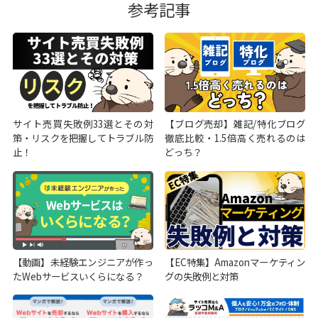
参考記事
サイト売買失敗例33選とその対
【ブログ売却】雑記/特化ブログ
策・リスクを把握してトラブル防
徹底比較・1.5倍高く売れるのは
止！
どっち？
【動画】未経験エンジニアが作っ
【EC特集】Amazonマーケティン
たWebサービスいくらになる？
グの失敗例と対策