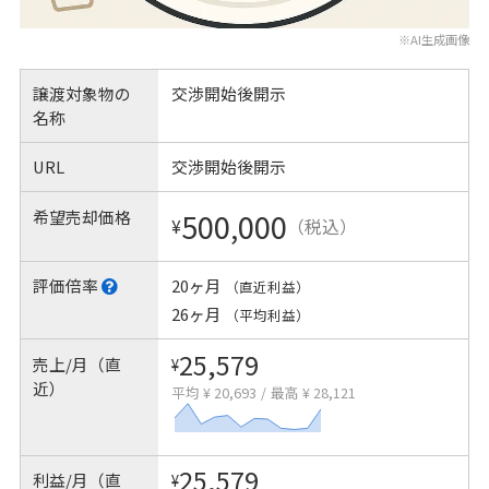
※AI生成画像
譲渡対象物の
交渉開始後開示
名称
URL
交渉開始後開示
希望売却価格
500,000
¥
（税込）
評価倍率
20ヶ月
（直近利益）
26ヶ月
（平均利益）
25,579
売上/月（直
¥
近）
平均 ¥ 20,693
/
最高 ¥ 28,121
25,579
利益/月（直
¥