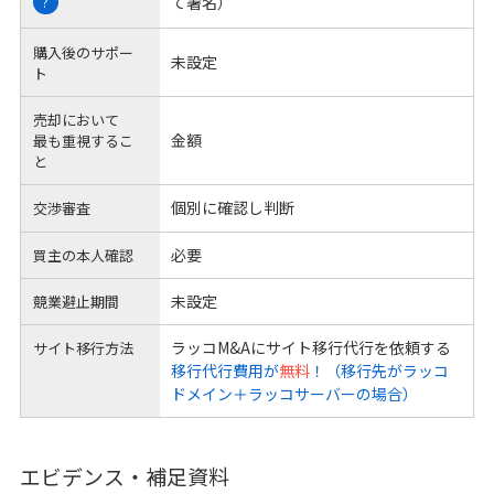
て署名）
?
購入後のサポー
未設定
ト
売却において
金額
最も重視するこ
と
個別に確認し判断
交渉審査
必要
買主の本人確認
未設定
競業避止期間
ラッコM&Aにサイト移行代行を依頼する
サイト移行方法
移行代行費用が
無料
！（移行先がラッコ
ドメイン＋ラッコサーバーの場合）
エビデンス・補足資料