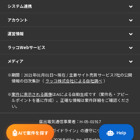
システム連携
アカウント
運営情報
ラッコWebサービス
メディア
※期間：2021年01月01日～現在 / 主要サイト売買サービス7社の公開
情報の日次集計（
ラッコ株式会社による自社調べ
）
※
案件に表示される画像
はAIによる自動生成です（案件名・アピー
ルポイントを基に作成）。正確な情報は案件詳細をご確認くださ
い。
届出電気通信事業者：H-05-01917
「中小M&Aガイドライン」の遵守について
🤖
AIで案件を探す
Copyright(c) 2020-2026
Rakko, Inc.
All Rights Reserved.