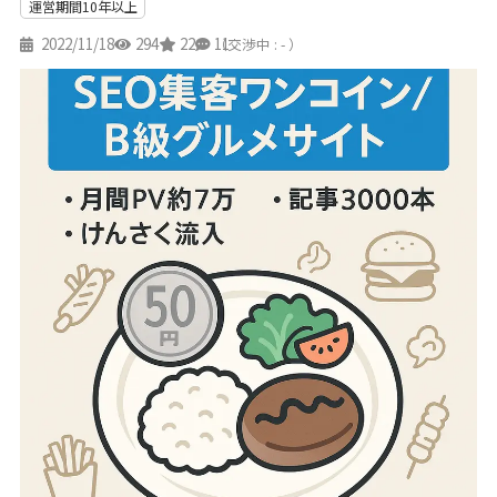
運営期間10年以上
2022/11/18
294
22
11
（交渉中 : - ）