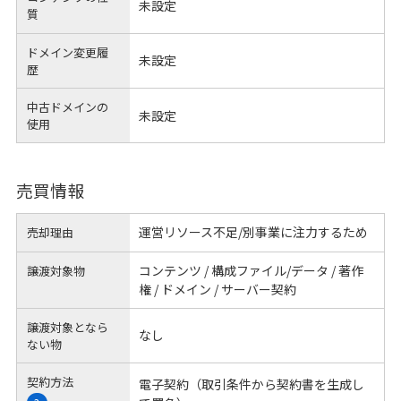
未設定
質
ドメイン変更履
未設定
歴
中古ドメインの
未設定
使用
売買情報
運営リソース不足/別事業に注力するため
売却理由
コンテンツ / 構成ファイル/データ / 著作
譲渡対象物
権 / ドメイン / サーバー契約
譲渡対象となら
なし
ない物
契約方法
電子契約（取引条件から契約書を生成し