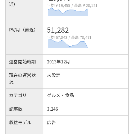
近）
平均 ¥ 19,455
/
最高 ¥ 28,121
51,282
PV/月（直近）
平均 67,843
/
最高 78,471
運営開始時期
2013年12月
現在の運営状
未設定
況
カテゴリ
グルメ・食品
記事数
3,246
収益モデル
広告