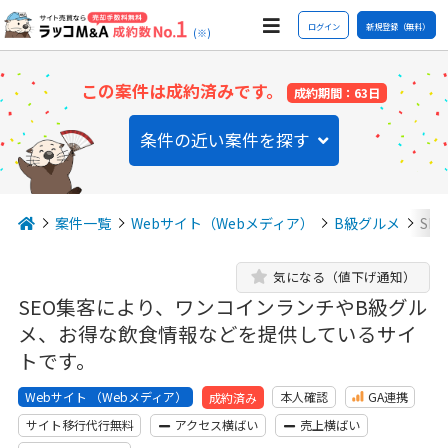
ログイン
新規登録（無料）
(※)
この案件は成約済みです。
成約期間：63日
条件の近い案件を探す
案件一覧
Webサイト（Webメディア）
B級グルメ
SE
気になる（値下げ通知）
SEO集客により、ワンコインランチやB級グル
メ、お得な飲食情報などを提供しているサイ
トです。
Webサイト （Webメディア）
本人確認
GA連携
成約済み
サイト移行代行無料
アクセス横ばい
売上横ばい