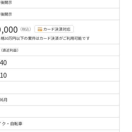
始後開示
始後開示
0,000
（税込）
カード決済対応
格30万円以下の案件はカード決済がご利用可能です
（直近利益）
640
310
06月
イク・自転車