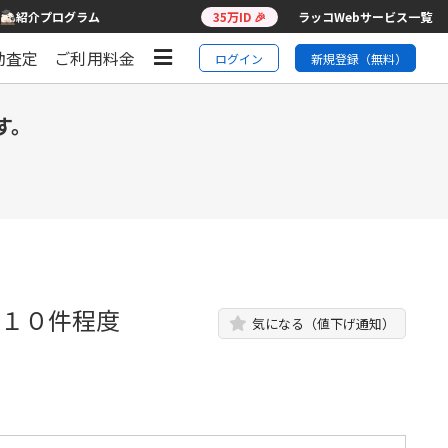
紹介プログラム
35万ID 🎉
ラッコWebサービス一覧
動査定
ご利用料金
ログイン
新規登録（無料）
す。
～１０件程度
気になる（値下げ通知）