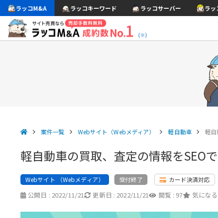
ラッコM&A
ラッコキーワード
ラッコサーバー
ラッ
(※)
案件一覧
Webサイト（Webメディア）
軽自動車
軽自
軽自動車の買取、査定の情報をSEOで
Webサイト （Webメディア）
カード決済対応
受付終了
公開日 :
2022/11/21
更新日 :
2022/11/21
閲覧 :
97
気になる 