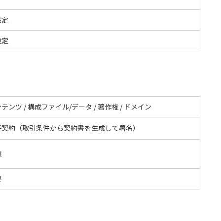
設定
設定
テンツ / 構成ファイル/データ / 著作権 / ドメイン
子契約（取引条件から契約書を生成して署名）
額
要