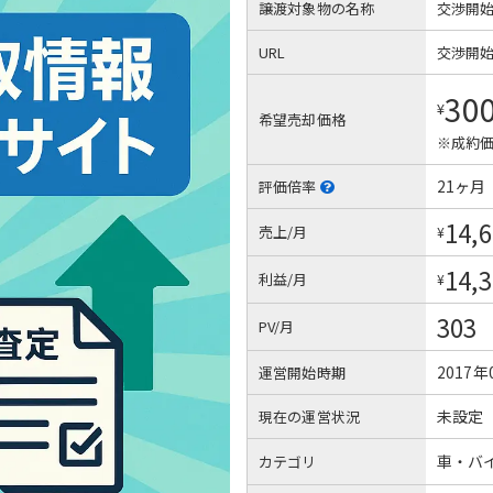
譲渡対象物の名称
交渉開
URL
交渉開
30
¥
希望売却価格
※成約価
21ヶ月
評価倍率
14,
売上/月
¥
14,
利益/月
¥
303
PV/月
2017年
運営開始時期
未設定
現在の運営状況
車・バ
カテゴリ