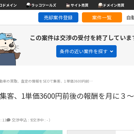
コドメイン
ラッコツールズ
サイト売買
ドメイン売買
売却案件登録
案件一覧
自
この案件は交渉の受付を終了していま
条件の近い案件を探す
動車の買取、査定の情報をSEOで集客、1単価3600円前…
集客、1単価3600円前後の報酬を月に３
:
13
交渉申込 :
9
（交渉中 : - ）