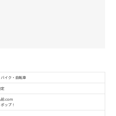
・バイク・自転車
設定
前.com
リポップ！