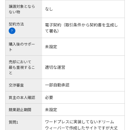
譲渡対象となら
なし
ない物
契約方法
電子契約（取引条件から契約書を生成し
て署名）
?
購入後のサポー
未設定
ト
売却において
適切な運営
最も重視するこ
と
一部自動承認
交渉審査
必要
買主の本人確認
未設定
競業避止期間
ワードプレスに実装してないドリーム
質問1
ウィーバーで作成したサイトですが大丈