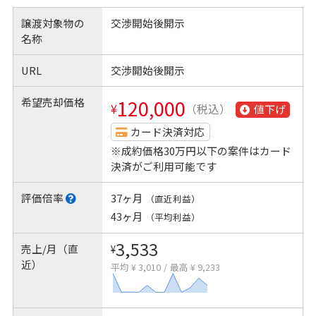
譲渡対象物の
交渉開始後開示
名称
URL
交渉開始後開示
希望売却価格
120,000
¥
（税込）
値下げ
カード決済対応
※成約価格30万円以下の案件はカード
決済がご利用可能です
評価倍率
37ヶ月
（直近利益）
43ヶ月
（平均利益）
3,533
売上/月（直
¥
近）
平均 ¥ 3,010
/
最高 ¥ 9,233