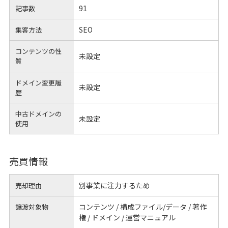
91
記事数
SEO
集客方法
コンテンツの性
未設定
質
ドメイン変更履
未設定
歴
中古ドメインの
未設定
使用
売買情報
別事業に注力するため
売却理由
コンテンツ / 構成ファイル/データ / 著作
譲渡対象物
権 / ドメイン / 運営マニュアル