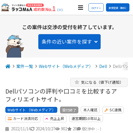
ログイン
新規登録（無料）
(※)
この案件は交渉の受付を終了しています。
条件の近い案件を探す
案件一覧
Webサイト（Webメディア）
Dell
Dellパ
気になる（値下げ通知）
Dellパソコンの評判や口コミを比較するア
フィリエイトサイト。
Webサイト （Webメディア）
本人確認
SC連携
受付終了
カード決済対応
売上上昇
運営期間10年以上
2022/11/14
2024/10/27
902
20
9
（交渉中 : - ）