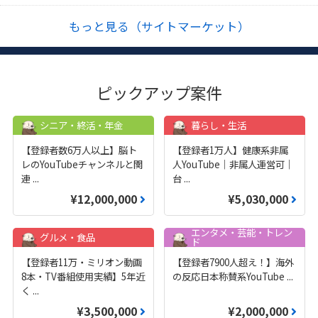
もっと見る（サイトマーケット）
ピックアップ案件
シニア・終活・年金
暮らし・生活
【登録者数6万人以上】脳ト
【登録者1万人】健康系非属
レのYouTubeチャンネルと関
人YouTube｜非属人運営可｜
連
...
台
...
¥12,000,000
¥5,030,000
エンタメ・芸能・トレン
グルメ・食品
ド
【登録者11万・ミリオン動画
【登録者7900人超え！】海外
8本・TV番組使用実績】5年近
の反応日本称賛系YouTube
...
く
...
¥3,500,000
¥2,000,000