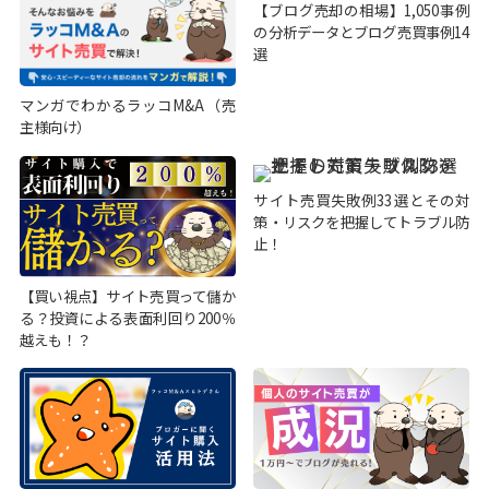
【ブログ売却の相場】1,050事例
の分析データとブログ売買事例14
選
マンガでわかるラッコM&A（売
主様向け）
サイト売買失敗例33選とその対
策・リスクを把握してトラブル防
止！
【買い視点】サイト売買って儲か
る？投資による表面利回り200％
越えも！？