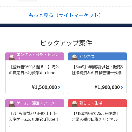
もっと見る（サイトマーケット）
ピックアップ案件
エンタメ・芸能・トレン
ビジネス
ド
【登録者9600人超え！】海外
【SaaS】年間契約1社・販路5
の反応日本称賛系YouTube
...
社接続済みAI目標管理一式譲
...
¥1,500,000
¥1,900,000
ゲーム・漫画・アニメ
暮らし・生活
【7月も収益27万円以上】任
【月8本投稿で26万円達成】
天堂ゲーム反応集YouTube！
非属人都市伝説チャンネル
...