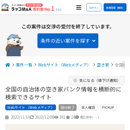
ログイン
新規登録（無料）
(※)
この案件は交渉の受付を終了しています。
条件の近い案件を探す
案件一覧
Webサイト（Webメディア）
空き家
全国の
気になる（値下げ通知）
全国の自治体の空き家バンク情報を横断的に
検索できるサイト
Webサイト （Webメディア）
本人確認
PICKUP
受付終了
2022/11/10
2022/12/08
361
14
4
（交渉中 : - ）