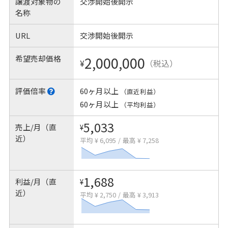
譲渡対象物の
交渉開始後開示
名称
URL
交渉開始後開示
希望売却価格
2,000,000
¥
（税込）
評価倍率
60ヶ月以上
（直近利益）
60ヶ月以上
（平均利益）
5,033
売上/月（直
¥
近）
平均 ¥ 6,095
/
最高 ¥ 7,258
1,688
利益/月（直
¥
近）
平均 ¥ 2,750
/
最高 ¥ 3,913