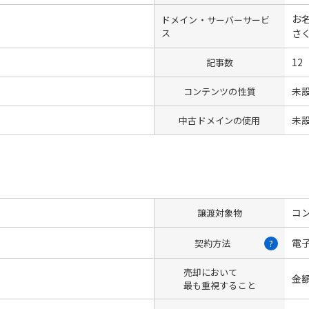
お名
ドメイン・サーバーサービ
ス
さ
12
記事数
未
コンテンツの性質
未
中古ドメインの使用
コン
譲渡対象物
電
契約方法
?
売却において
金
最も重視すること