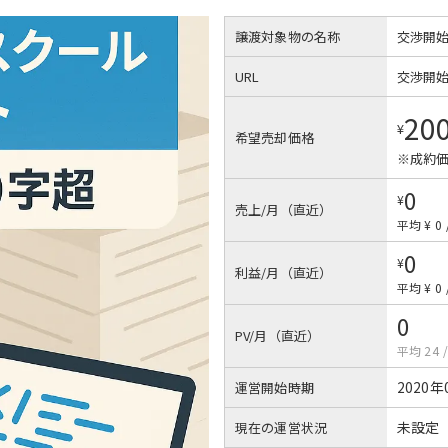
譲渡対象物の名称
交渉開
URL
交渉開
20
¥
希望売却価格
※成約価
0
¥
売上/月（直近）
平均 ¥ 0
0
¥
利益/月（直近）
平均 ¥ 0
0
PV/月（直近）
平均 24
2020年
運営開始時期
未設定
現在の運営状況