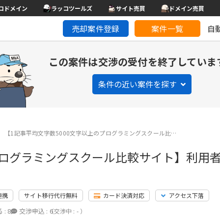
コドメイン
ラッコツールズ
サイト売買
ドメイン売買
売却案件登録
案件一覧
自
この案件は交渉の受付を終了していま
条件の近い案件を探す
【1記事平均文字数5000文字以上のプログラミングスクール比…
のプログラミングスクール比較サイト】利用
連携
サイト移行代行無料
カード決済対応
アクセス下落
 :
8
交渉申込 :
6
（交渉中 : - ）