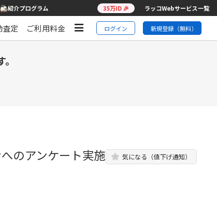
紹介プログラム
35万ID 🎉
ラッコWebサービス一覧
動査定
ご利用料金
ログイン
新規登録（無料）
す。
者へのアンケート実施
気になる（値下げ通知）