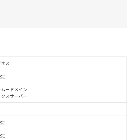
ジネス
設定
ームードメイン
ックスサーバー
設定
設定