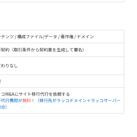
テンツ / 構成ファイル/データ / 著作権 / ドメイン
子契約（取引条件から契約書を生成して署名）
だわりなし
要
ッコM&Aにサイト移行代行を依頼する
行代行費用が
無料
！（移行先がラッコドメイン＋ラッコサーバー
場合）