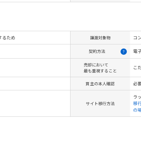
するため
コン
譲渡対象物
電
契約方法
?
売却において
こ
最も重視すること
必
買主の本人確認
ラ
移
サイト移行方法
の