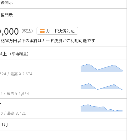
始後開示
始後開示
0,000
（税込）
カード決済対応
格30万円以下の案件はカード決済がご利用可能です
以上
（平均利益）
624
/
最高 ¥ 2,674
0
34
/
最高 ¥ 1,684
7
00
/
最高 8,421
11月