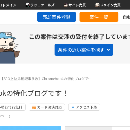
コドメイン
ラッコツールズ
サイト売買
ドメイン売買
売却案件登録
案件一覧
自
この案件は交渉の受付を終了していま
条件の近い案件を探す
【SEO上位掲載記事多数】Chromebookの特化ブログで…
ookの特化ブログです！
ト移行代行無料
カード決済対応
アクセス下落
 : - ）