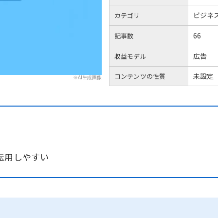
ビジネ
カテゴリ
66
記事数
広告
収益モデル
未設定
コンテンツの性質
※AI生成画像
転用しやすい