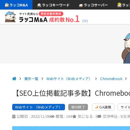
ラッコM&A
ラッコキーワード
ラッコサーバー
ラッ
(※)
案件一覧
Webサイト（Webメディア）
Chromebook
【SEO上位掲載記事多数】Chromeb
Webサイト （Webメディア）
GA連携
サイ
受付終了
公開日 :
2022/11/08
閲覧 :
164
気になる :
9
交渉申込 :
5
（交渉中