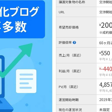
譲渡対象物の名称
交渉開
URL
交渉開
20
¥
希望売却価格
※成約価
評価倍率
60ヶ月
550
¥
売上/月（直近）
平均 ¥ 1,
-44
¥
利益/月（直近）
平均 ¥ 6
4,85
PV/月（直近）
平均 6,4
2019年
運営開始時期
未設定
現在の運営状況