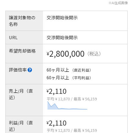
※AI生成画像
譲渡対象物の
交渉開始後開示
名称
URL
交渉開始後開示
希望売却価格
2,800,000
¥
（税込）
評価倍率
60ヶ月以上
（直近利益）
60ヶ月以上
（平均利益）
2,110
売上/月（直
¥
近）
平均 ¥ 12,870
/
最高 ¥ 56,159
2,110
利益/月（直
¥
近）
平均 ¥ 12,870
/
最高 ¥ 56,159