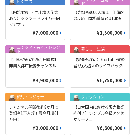
ビジネス
ド
【開始4か月・売上増大施策
【登録者9600人超え！】海外
あり】タクシードライバー向
の反応日本称賛系YouTube
...
けアプリ
¥7,000,000
¥1,500,000
エンタメ・芸能・トレン
暮らし・生活
ド
【月8本投稿で26万円達成】
【完全外注可】YouTube登録
非属人都市伝説チャンネル
者7万人超えのライフハックc
...
¥3,900,000
¥6,750,000
旅行・レジャー
ファッション
チャンネル開設後約3か月で
【日本国内における販売権契
登録者1万人超！最高月収61
約付き】シンプル高級アクセ
万円！
...
サリーブ
...
¥2,000,000
¥6,600,000