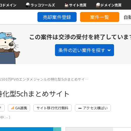
コドメイン
ラッコツールズ
サイト売買
ドメイン売買
売却案件登録
案件一覧
自
この案件は交渉の受付を終了していま
条件の近い案件を探す
1500万PVのエンタメジャンルの特化型5chまとめサイ…
特化型5chまとめサイト
P
GA連携
サイト移行代行無料
アクセス横ばい
 : - ）