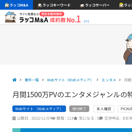
ラッコM&A
ラッコキーワード
ラッコサーバー
ラッ
(※)
案件一覧
Webサイト（Webメディア）
エンタメ
月間
月間1500万PVのエンタメジャンルの
Webサイト （Webメディア）
本人確認
PICKU
受付終了
公開日 :
2022/11/07
閲覧 :
113
気になる :
5
交渉申込 :
3
（交渉中