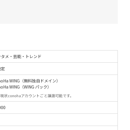
ンタメ・芸能・トレンド
設定
noHa WING（無料独自ドメイン）
noHa WING（WING パック）
現状conohaアカウントごと譲渡可能です。
000