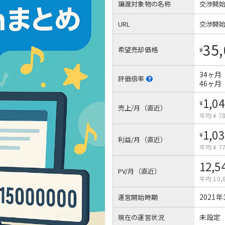
譲渡対象物の名称
交渉開
URL
交渉開
35,
希望売却価格
¥
34ヶ月
評価倍率
46ヶ月
1,04
¥
売上/月（直近）
平均 ¥ 78
1,03
¥
利益/月（直近）
平均 ¥ 77
12,5
PV/月（直近）
平均 10,8
2021年
運営開始時期
未設定
現在の運営状況