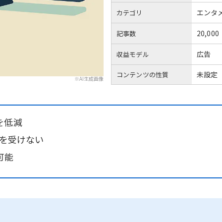
エンタ
カテゴリ
20,000
記事数
広告
収益モデル
未設定
コンテンツの性質
※AI生成画像
を低減
響を受けない
可能