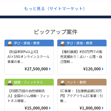
もっと見る（サイトマーケット）
ピックアップ案件
学び・資格・教育
学び・資格・教育
【利益率80%以上可】
【権利譲渡】約50万円での販
AI×SNSオンラインスクール
売実績あり｜占い・心理・自
事業の事
...
己理解
...
¥27,500,000
¥120,000
健康・フィットネス
ペット・動物
【月間5万超の自然検索流
EC事業：【在庫商品額130万
入】全国のジム検索・フィッ
円】アクアリウムEC事業｜引
トネス情報
...
継
...
¥15,000,000
¥1,800,000