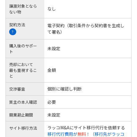
譲渡対象となら
なし
ない物
契約方法
電子契約（取引条件から契約書を生成し
て署名）
?
購入後のサポー
未設定
ト
売却において
金額
最も重視するこ
と
個別に確認し判断
交渉審査
必要
買主の本人確認
未設定
競業避止期間
ラッコM&Aにサイト移行代行を依頼する
サイト移行方法
移行代行費用が
無料
！（移行先がラッコ