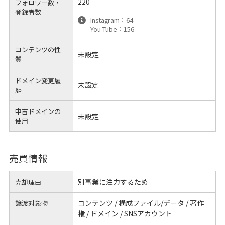
220
フォロワー数・
登録者数
Instagram：64
You Tube：156
コンテンツの性
未設定
質
ドメイン変更履
未設定
歴
中古ドメインの
未設定
使用
売買情報
別事業に注力するため
売却理由
コンテンツ / 構成ファイル/データ / 著作
譲渡対象物
権 / ドメイン / SNSアカウント