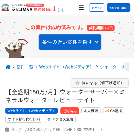
ログイン
新規登録（無料）
(※)
この案件は成約済みです。
成約期間：4日
条件の近い案件を探す
案件一覧
Webサイト（Webメディア）
ウォーターサーバ
気になる（値下げ通知）
【全盛期150万/月】ウォーターサーバー×ミ
ネラルウォーターレビューサイト
Webサイト （Webメディア）
本人確認
GA連携
成約済み
サイト移行代行無料
アクセス急落
2022/11/04
2022/11/04
226
10
7
（交渉中 : - ）