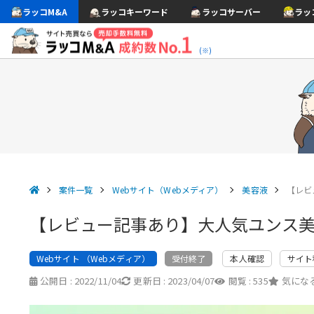
ラッコM&A
ラッコキーワード
ラッコサーバー
ラッ
(※)
案件一覧
Webサイト（Webメディア）
美容液
【レビ
【レビュー記事あり】大人気ユンス
Webサイト （Webメディア）
本人確認
サイト
受付終了
公開日 :
2022/11/04
更新日 :
2023/04/07
閲覧 :
535
気になる