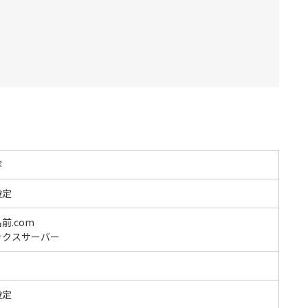
容
設定
前.com
ックスサーバー
設定