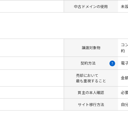
未
中古ドメインの使用
コン
譲渡対象物
約
電
契約方法
?
売却において
金
最も重視すること
必
買主の本人確認
自
サイト移行方法