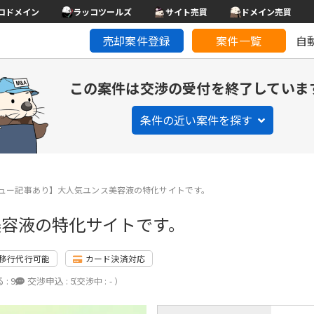
コドメイン
ラッコツールズ
サイト売買
ドメイン売買
売却案件登録
案件一覧
自
この案件は交渉の受付を終了していま
条件の近い案件を探す
ュー記事あり】大人気ユンス美容液の特化サイトです。
美容液の特化サイトです。
移行代行可能
カード決済対応
 :
9
交渉申込 :
5
（交渉中 : - ）