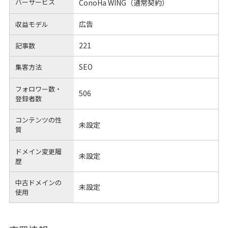
バーサービス
ConoHa WING（通常契約）
広告
収益モデル
221
記事数
SEO
集客方法
フォロワー数・
506
登録者数
コンテンツの性
未設定
質
ドメイン変更履
未設定
歴
中古ドメインの
未設定
使用