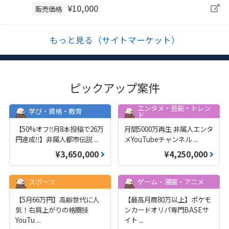
¥10,000
販売価格
もっと見る（サイトマーケット）
ピックアップ案件
エンタメ・芸能・トレン
学び・資格・教育
ド
【50%オフ‼️月8本投稿で26万
月間5000万再生 非属人エンタ
円達成‼️】非属人都市伝説
...
メYouTubeチャンネル
...
¥3,650,000
¥4,250,000
スポーツ
ゲーム・漫画・アニメ
【5月66万円】高齢世代に人
【最高月商80万以上】ポケモ
気！右肩上がりの格闘技
ンカードオリパ専門BASEサ
YouTu
...
イト
...