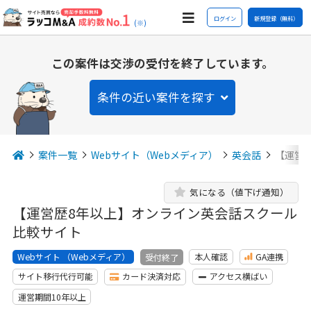
ログイン
新規登録（無料）
(※)
この案件は交渉の受付を終了しています。
条件の近い案件を探す
案件一覧
Webサイト（Webメディア）
英会話
【運営
気になる（値下げ通知）
【運営歴8年以上】オンライン英会話スクール
比較サイト
Webサイト （Webメディア）
本人確認
GA連携
受付終了
サイト移行代行可能
カード決済対応
アクセス横ばい
運営期間10年以上