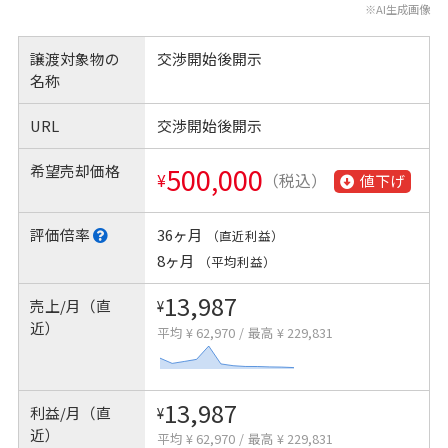
※AI生成画像
譲渡対象物の
交渉開始後開示
名称
URL
交渉開始後開示
希望売却価格
500,000
¥
（税込）
値下げ
評価倍率
36ヶ月
（直近利益）
8ヶ月
（平均利益）
13,987
売上/月（直
¥
近）
平均 ¥ 62,970
/
最高 ¥ 229,831
13,987
利益/月（直
¥
近）
平均 ¥ 62,970
/
最高 ¥ 229,831