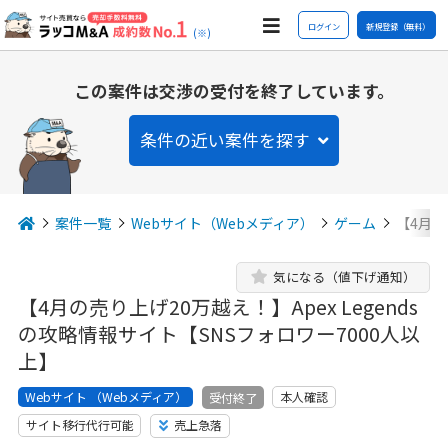
ログイン
新規登録（無料）
(※)
この案件は交渉の受付を終了しています。
条件の近い案件を探す
案件一覧
Webサイト（Webメディア）
ゲーム
【4月の
気になる（値下げ通知）
【4月の売り上げ20万越え！】Apex Legends
の攻略情報サイト【SNSフォロワー7000人以
上】
Webサイト （Webメディア）
本人確認
受付終了
サイト移行代行可能
売上急落