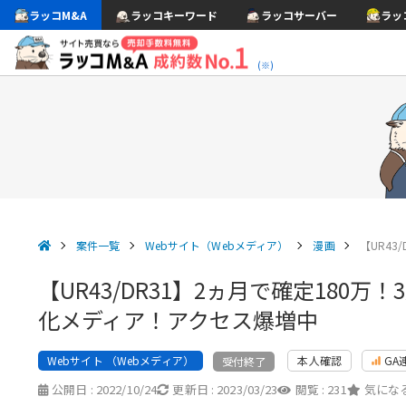
ラッコM&A
ラッコキーワード
ラッコサーバー
ラッ
(※)
案件一覧
Webサイト（Webメディア）
漫画
【UR43
【UR43/DR31】2ヵ月で確定18
化メディア！アクセス爆増中
Webサイト （Webメディア）
本人確認
GA
受付終了
公開日 :
2022/10/24
更新日 :
2023/03/23
閲覧 :
231
気になる