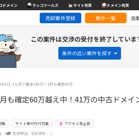
コドメイン
ラッコツールズ
サイト売買
ドメイン売買
売却案件登録
案件一覧
自
この案件は交渉の受付を終了していま
条件の近い案件を探す
/DR31】2ヵ月で確定180万！3月も確定60万…
0万！3月も確定60万越え中！41万の中古ドメ
連携
サイト移行代行可能
アクセス急上昇
 :
9
交渉申込 :
5
（交渉中 : - ）