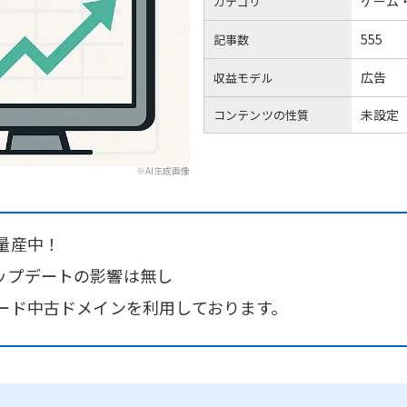
ゲーム
カテゴリ
555
記事数
広告
収益モデル
未設定
コンテンツの性質
※AI生成画像
量産中！
ップデートの影響は無し
レード中古ドメインを利用しております。