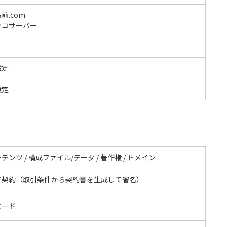
前.com
ッコサーバー
設定
設定
テンツ / 構成ファイル/データ / 著作権 / ドメイン
子契約（取引条件から契約書を生成して署名）
ピード