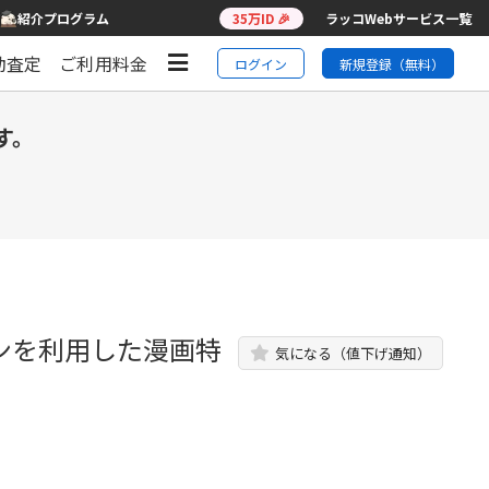
紹介プログラム
35万ID 🎉
ラッコWebサービス一覧
動査定
ご利用料金
ログイン
新規登録（無料）
す。
インを利用した漫画特
気になる（値下げ通知）