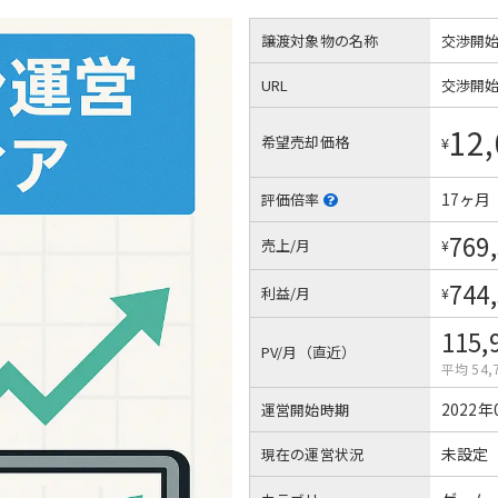
譲渡対象物の名称
交渉開
URL
交渉開
12,
希望売却価格
¥
17ヶ月
評価倍率
769
売上/月
¥
744
利益/月
¥
115,
PV/月（直近）
平均 54,
2022年
運営開始時期
未設定
現在の運営状況