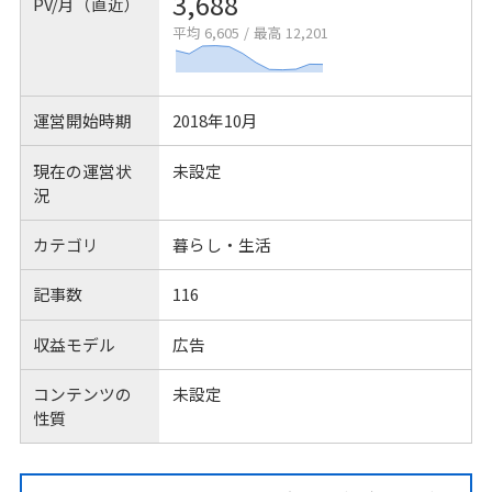
3,688
PV/月（直近）
平均 6,605
/
最高 12,201
運営開始時期
2018年10月
現在の運営状
未設定
況
カテゴリ
暮らし・生活
記事数
116
収益モデル
広告
コンテンツの
未設定
性質