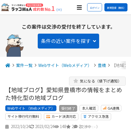
ログイン
新規登録（無料）
(※)
この案件は交渉の受付を終了しています。
条件の近い案件を探す
案件一覧
Webサイト（Webメディア）
豊橋
【地域ブ
気になる（値下げ通知）
【地域ブログ】愛知県豊橋市の情報をまとめ
た特化型の地域ブログ
Webサイト （Webメディア）
本人確認
GA連携
受付終了
サイト移行代行無料
カード決済対応
アクセス急落
2022/10/24
2023/02/24
148
2
2
（交渉中 : - ）