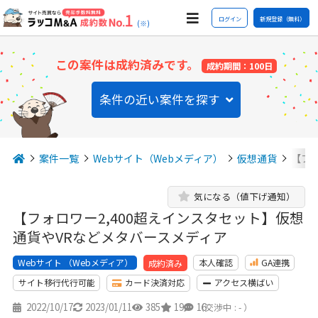
ログイン
新規登録（無料）
(※)
この案件は成約済みです。
成約期間：100日
条件の近い案件を探す
案件一覧
Webサイト（Webメディア）
仮想通貨
【フォ
気になる（値下げ通知）
【フォロワー2,400超えインスタセット】仮想
通貨やVRなどメタバースメディア
Webサイト （Webメディア）
本人確認
GA連携
成約済み
サイト移行代行可能
カード決済対応
アクセス横ばい
2022/10/17
2023/01/11
385
19
16
（交渉中 : - ）