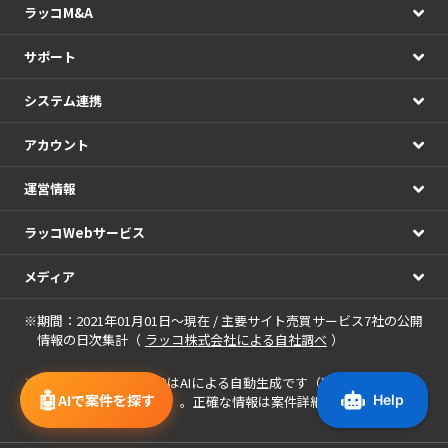
ラッコM&A
サポート
システム連携
アカウント
運営情報
ラッコWebサービス
メディア
※期間：2021年01月01日～現在 / 主要サイト売買サービス7社の公開
情報の日次集計（
ラッコ株式会社による自社調べ
）
※
案件に表示される画像
はAIによる自動生成です（案件名・アピー
🤖
AIで案件を探す
ルポイントを基に作成）。正確な情報は案件詳細をご確認くださ
い。