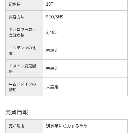
107
記事数
SEO/SNS
集客方法
フォロワー数・
2,400
登録者数
コンテンツの性
未設定
質
ドメイン変更履
未設定
歴
中古ドメインの
未設定
使用
売買情報
別事業に注力するため
売却理由