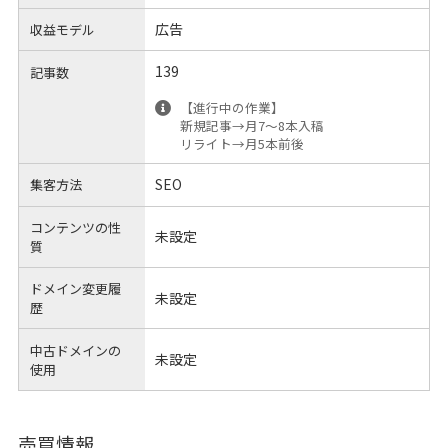
広告
収益モデル
139
記事数
【進行中の作業】
新規記事→月7〜8本入稿
リライト→月5本前後
SEO
集客方法
コンテンツの性
未設定
質
ドメイン変更履
未設定
歴
中古ドメインの
未設定
使用
売買情報