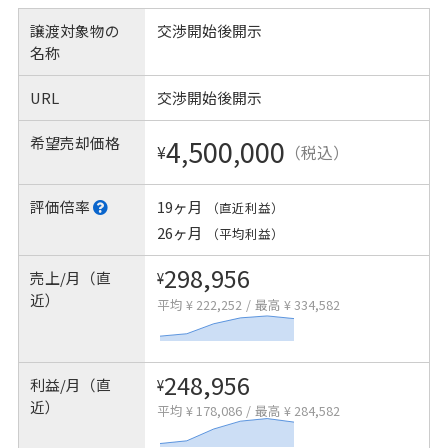
譲渡対象物の
交渉開始後開示
名称
URL
交渉開始後開示
希望売却価格
4,500,000
¥
（税込）
評価倍率
19ヶ月
（直近利益）
26ヶ月
（平均利益）
298,956
売上/月（直
¥
近）
平均 ¥ 222,252
/
最高 ¥ 334,582
248,956
利益/月（直
¥
近）
平均 ¥ 178,086
/
最高 ¥ 284,582