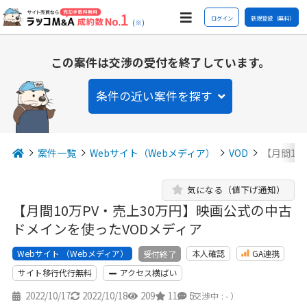
ログイン
新規登録（無料）
(※)
この案件は交渉の受付を終了しています。
条件の近い案件を探す
案件一覧
Webサイト（Webメディア）
VOD
【月間10
気になる（値下げ通知）
【月間10万PV・売上30万円】映画公式の中古
ドメインを使ったVODメディア
Webサイト （Webメディア）
本人確認
GA連携
受付終了
サイト移行代行無料
アクセス横ばい
2022/10/17
2022/10/18
209
11
5
（交渉中 : - ）