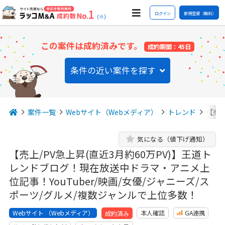
ログイン
新規登録（無料）
(※)
この案件は成約済みです。
成約期間：45日
条件の近い案件を探す
案件一覧
Webサイト（Webメディア）
トレンド
【売上
気になる（値下げ通知）
【売上/PV急上昇(直近3月約60万PV)】王道ト
レンドブログ！現在放送中ドラマ・アニメ上
位記事！YouTuber/映画/女優/ジャニーズ/ス
ポーツ/グルメ/複数ジャンルで上位多数！
Webサイト （Webメディア）
本人確認
GA連携
成約済み