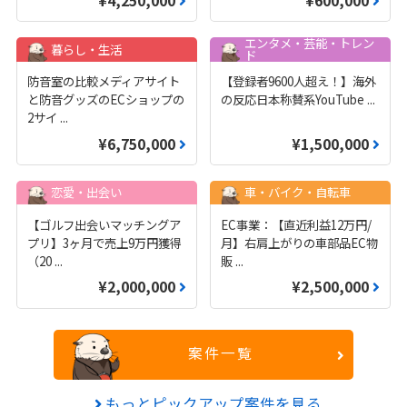
¥4,250,000
¥600,000
エンタメ・芸能・トレン
暮らし・生活
ド
防音室の比較メディアサイト
【登録者9600人超え！】海外
と防音グッズのECショップの
の反応日本称賛系YouTube
...
2サイ
...
¥6,750,000
¥1,500,000
恋愛・出会い
車・バイク・自転車
【ゴルフ出会いマッチングア
EC事業：【直近利益12万円/
プリ】3ヶ月で売上9万円獲得
月】右肩上がりの車部品EC物
（20
...
販
...
¥2,000,000
¥2,500,000
案件一覧
もっとピックアップ案件を見る