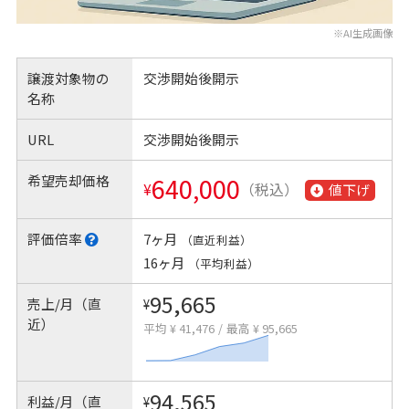
※AI生成画像
譲渡対象物の
交渉開始後開示
名称
URL
交渉開始後開示
希望売却価格
640,000
¥
（税込）
値下げ
評価倍率
7ヶ月
（直近利益）
16ヶ月
（平均利益）
95,665
売上/月（直
¥
近）
平均 ¥ 41,476
/
最高 ¥ 95,665
94,565
利益/月（直
¥