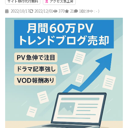
サイト移行代行無料
アクセス急上昇
2022/10/17
2022/12/01
370
21
16
（交渉中 : - ）