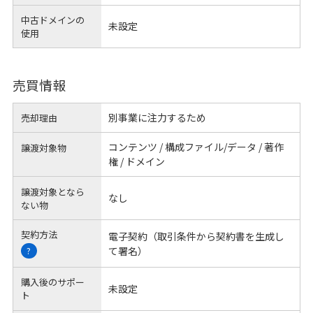
中古ドメインの
未設定
使用
売買情報
別事業に注力するため
売却理由
コンテンツ / 構成ファイル/データ / 著作
譲渡対象物
権 / ドメイン
譲渡対象となら
なし
ない物
契約方法
電子契約（取引条件から契約書を生成し
て署名）
?
購入後のサポー
未設定
ト