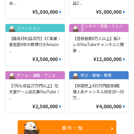
台
...
益2
...
¥5,030,000
¥5,000,000
エンタメ・芸能・トレン
ファッション
ド
【最高月利益20万】EC事業：
【登録者数6万人以上】脳ト
運営歴4年の商標付きAmazo
レのYouTubeチャンネルと関
...
連
...
¥3,500,000
¥12,000,000
ゲーム・漫画・アニメ
学び・資格・教育
【7月も収益27万円以上】任
【年間売上435万円超実績】
天堂ゲーム反応集YouTube！
偉人系チャンネル月収20～30
...
万
...
¥2,500,000
¥4,000,000
案件一覧