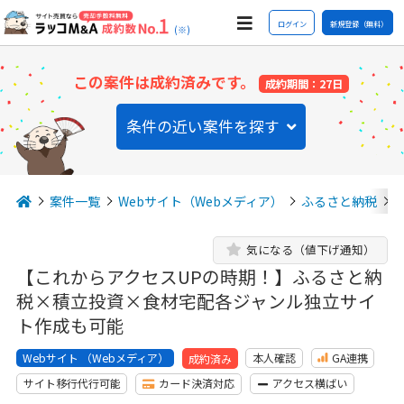
ログイン
新規登録（無料）
(※)
この案件は成約済みです。
成約期間：27日
条件の近い案件を探す
案件一覧
Webサイト（Webメディア）
ふるさと納税
気になる（値下げ通知）
【これからアクセスUPの時期！】ふるさと納
税×積立投資×食材宅配各ジャンル独立サイ
ト作成も可能
Webサイト （Webメディア）
本人確認
GA連携
成約済み
サイト移行代行可能
カード決済対応
アクセス横ばい