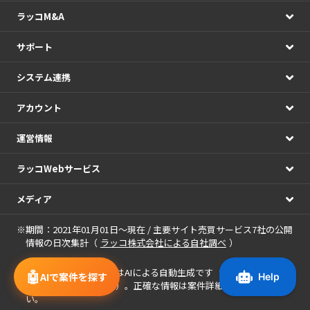
ラッコM&A
サポート
システム連携
アカウント
運営情報
ラッコWebサービス
メディア
※期間：2021年01月01日～現在 / 主要サイト売買サービス7社の公開
情報の日次集計（
ラッコ株式会社による自社調べ
）
※
案件に表示される画像
はAIによる自動生成です（案件名・アピー
🤖
AIで案件を探す
ルポイントを基に作成）。正確な情報は案件詳細をご確認くださ
い。