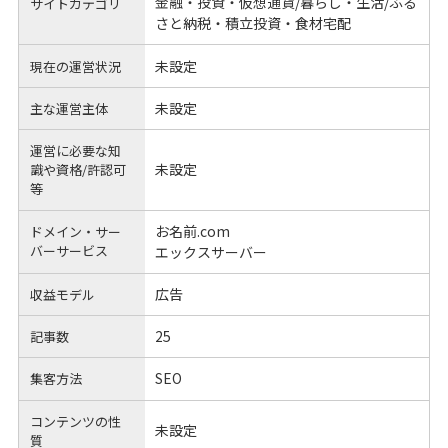
金融・投資・仮想通貨/暮らし・生活/ふる
サイトカテゴリ
さと納税・積立投資・食材宅配
未設定
現在の運営状況
未設定
主な運営主体
運営に必要な知
未設定
識や
資格/許認可
等
お名前.com
ドメイン・サー
バーサービス
エックスサーバー
広告
収益モデル
25
記事数
SEO
集客方法
コンテンツの性
未設定
質