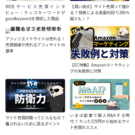
WEBサービス売買インタ
【買い視点】サイト売買って儲か
ビュー：ラッコキーワードが
る？投資による表面利回り200％
goodkeywordを買収した理由
越えも！？
アフィリエイトサイトは売れる！
売買相場や売れるアフィサイトの
基準
【EC特集】Amazonマーケティン
グの失敗例と対策
いまは副業で個人M&Aする時
サイト売買詐欺ってどんなもの？
代？ たった5万円から始めるサイ
騙されないために見るポイント
ト売買のススメ