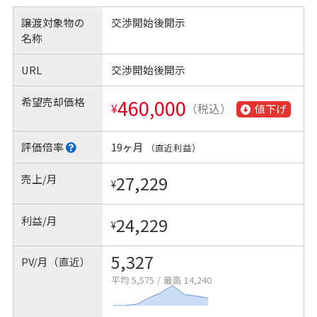
譲渡対象物の
交渉開始後開示
名称
URL
交渉開始後開示
希望売却価格
460,000
¥
（税込）
値下げ
評価倍率
19ヶ月
（直近利益）
売上/月
27,229
¥
利益/月
24,229
¥
5,327
PV/月（直近）
平均 5,575
/
最高 14,240