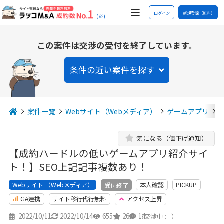
ログイン
新規登録（無料）
(※)
この案件は交渉の受付を終了しています。
条件の近い案件を探す
案件一覧
Webサイト（Webメディア）
ゲームアプリ
気になる（値下げ通知）
【成約ハードルの低いゲームアプリ紹介サイ
ト！】SEO上記記事複数あり！
Webサイト （Webメディア）
本人確認
PICKUP
受付終了
GA連携
サイト移行代行無料
アクセス上昇
2022/10/11
2022/10/14
655
26
14
（交渉中 : - ）