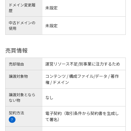
ドメイン変更履
未設定
歴
中古ドメインの
未設定
使用
売買情報
運営リソース不足/別事業に注力するため
売却理由
コンテンツ / 構成ファイル/データ / 著作
譲渡対象物
権 / ドメイン
譲渡対象となら
なし
ない物
契約方法
電子契約（取引条件から契約書を生成し
て署名）
?