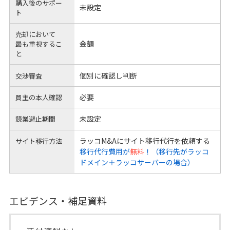
購入後のサポー
未設定
ト
売却において
金額
最も重視するこ
と
個別に確認し判断
交渉審査
必要
買主の本人確認
未設定
競業避止期間
ラッコM&Aにサイト移行代行を依頼する
サイト移行方法
移行代行費用が
無料
！（移行先がラッコ
ドメイン＋ラッコサーバーの場合）
エビデンス・補足資料