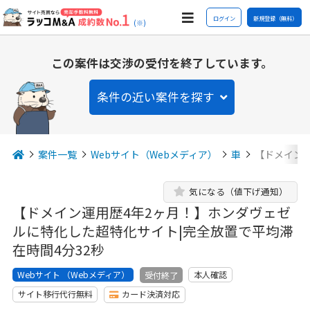
ログイン
新規登録（無料）
(※)
この案件は交渉の受付を終了しています。
条件の近い案件を探す
案件一覧
Webサイト（Webメディア）
車
【ドメイン
気になる（値下げ通知）
【ドメイン運用歴4年2ヶ月！】ホンダヴェゼ
ルに特化した超特化サイト|完全放置で平均滞
在時間4分32秒
Webサイト （Webメディア）
本人確認
受付終了
サイト移行代行無料
カード決済対応