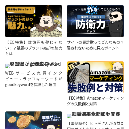
【EC特集】数億円も夢じゃな
サイト売買詐欺ってどんなもの？
い！？話題のブランド売却の魅力
騙されないために見るポイント
とは
WEBサービス売買インタ
ビュー：ラッコキーワードが
goodkeywordを買収した理由
【EC特集】Amazonマーケティン
グの失敗例と対策
【事例紹介】ヒトデさんが収益０
円のサイトを購入！？サイト売買