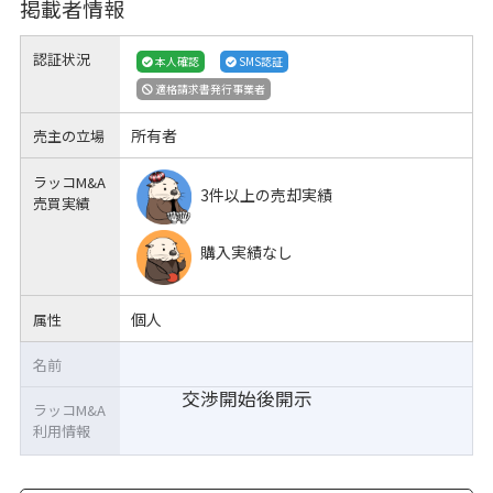
掲載者情報
認証状況
本人確認
SMS認証
適格請求書発行事業者
所有者
売主の立場
ラッコM&A
3件以上の売却実績
売買実績
購入実績なし
個人
属性
名前
交渉開始後開示
ラッコM&A
利用情報