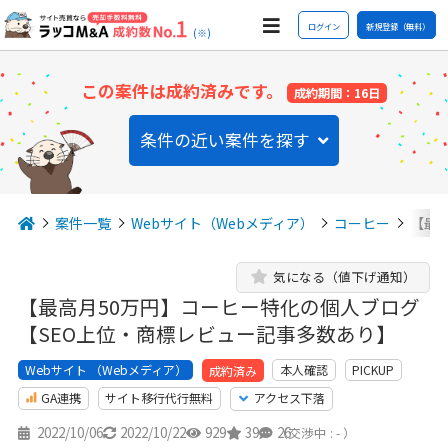
ログイン
新規登録（無料）
(※)
この案件は成約済みです。
成約期間：16日
条件の近い案件を探す
案件一覧
Webサイト（Webメディア）
コーヒー
【最
気になる（値下げ通知）
【最高月50万円】コーヒー特化の個人ブログ
【SEO上位・商標レビュー記事多数あり】
Webサイト （Webメディア）
本人確認
PICKUP
成約済み
GA連携
サイト移行代行無料
アクセス下落
2022/10/06
2022/10/22
929
39
26
（交渉中 : - ）