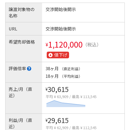
譲渡対象物の
交渉開始後開示
名称
URL
交渉開始後開示
希望売却価格
1,120,000
¥
（税込）
値下げ
評価倍率
38ヶ月
（直近利益）
18ヶ月
（平均利益）
30,615
売上/月（直
¥
近）
平均 ¥ 63,909
/
最高 ¥ 113,545
29,615
利益/月（直
¥
近）
平均 ¥ 62,909
/
最高 ¥ 112,545