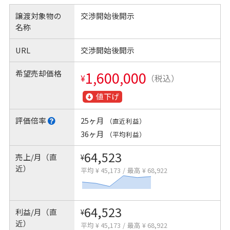
譲渡対象物の
交渉開始後開示
名称
URL
交渉開始後開示
希望売却価格
1,600,000
¥
（税込）
値下げ
評価倍率
25ヶ月
（直近利益）
36ヶ月
（平均利益）
64,523
売上/月（直
¥
近）
平均 ¥ 45,173
/
最高 ¥ 68,922
64,523
利益/月（直
¥
近）
平均 ¥ 45,173
/
最高 ¥ 68,922