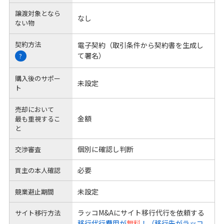
譲渡対象となら
なし
ない物
契約方法
電子契約（取引条件から契約書を生成し
て署名）
?
購入後のサポー
未設定
ト
売却において
金額
最も重視するこ
と
個別に確認し判断
交渉審査
必要
買主の本人確認
未設定
競業避止期間
ラッコM&Aにサイト移行代行を依頼する
サイト移行方法
移行代行費用が
無料
！（移行先がラッコ