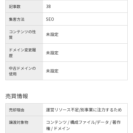
38
記事数
SEO
集客方法
コンテンツの性
未設定
質
ドメイン変更履
未設定
歴
中古ドメインの
未設定
使用
売買情報
運営リソース不足/別事業に注力するため
売却理由
コンテンツ / 構成ファイル/データ / 著作
譲渡対象物
権 / ドメイン