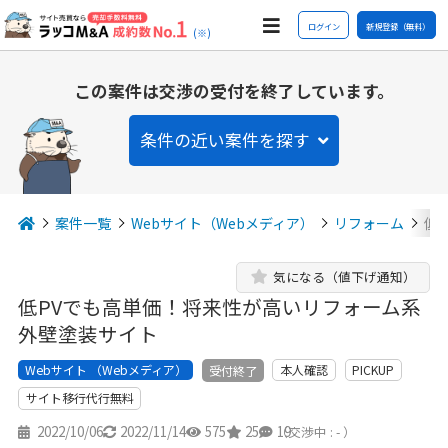
ログイン
新規登録（無料）
(※)
この案件は交渉の受付を終了しています。
条件の近い案件を探す
案件一覧
Webサイト（Webメディア）
リフォーム
低
気になる（値下げ通知）
低PVでも高単価！将来性が高いリフォーム系
外壁塗装サイト
Webサイト （Webメディア）
本人確認
PICKUP
受付終了
サイト移行代行無料
2022/10/06
2022/11/14
575
25
19
（交渉中 : - ）