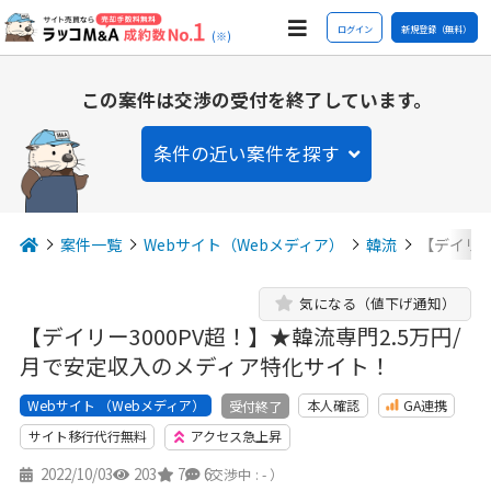
ログイン
新規登録（無料）
(※)
この案件は交渉の受付を終了しています。
条件の近い案件を探す
案件一覧
Webサイト（Webメディア）
韓流
【デイリー
気になる（値下げ通知）
【デイリー3000PV超！】★韓流専門2.5万円/
月で安定収入のメディア特化サイト！
Webサイト （Webメディア）
本人確認
GA連携
受付終了
サイト移行代行無料
アクセス急上昇
2022/10/03
203
7
6
（交渉中 : - ）