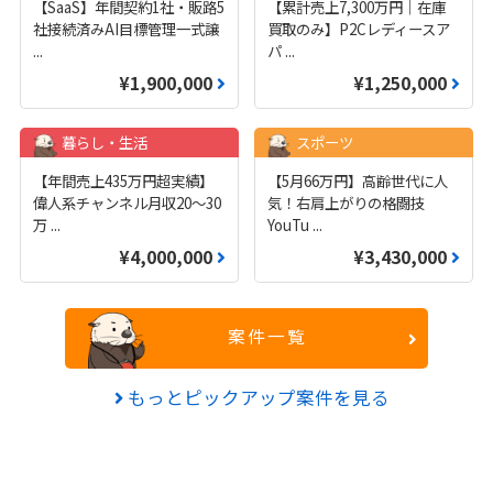
【SaaS】年間契約1社・販路5
【累計売上7,300万円｜在庫
社接続済みAI目標管理一式譲
買取のみ】P2Cレディースア
...
パ
...
¥1,900,000
¥1,250,000
暮らし・生活
スポーツ
【年間売上435万円超実績】
【5月66万円】高齢世代に人
偉人系チャンネル月収20～30
気！右肩上がりの格闘技
万
...
YouTu
...
¥4,000,000
¥3,430,000
案件一覧
もっとピックアップ案件を見る