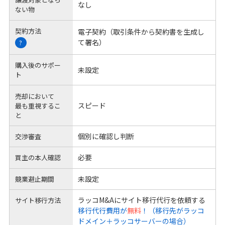
なし
ない物
契約方法
電子契約（取引条件から契約書を生成し
て署名）
?
購入後のサポー
未設定
ト
売却において
スピード
最も重視するこ
と
個別に確認し判断
交渉審査
必要
買主の本人確認
未設定
競業避止期間
ラッコM&Aにサイト移行代行を依頼する
サイト移行方法
移行代行費用が
無料
！（移行先がラッコ
ドメイン＋ラッコサーバーの場合）