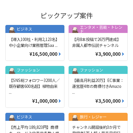
ピックアップ案件
エンタメ・芸能・トレン
ビジネス
ド
【導入100社・利用2,123名】
【月8本投稿で26万円達成】
中小企業向け業務管理Saa
...
非属人都市伝説チャンネル
¥16,500,000
¥3,900,000
ファッション
ファッション
【SNS総フォロワー3200人／
【最高月利益20万】EC事業：
既存顧客600名超】植物由来
運営歴4年の商標付きAmazo
...
...
¥1,000,000
¥3,500,000
ビジネス
旅行・レジャー
【売上平均 189,823円】商標
チャンネル開設後約3か月で
キーワード上位表示多数！格
登録者1万人超！最高月収61