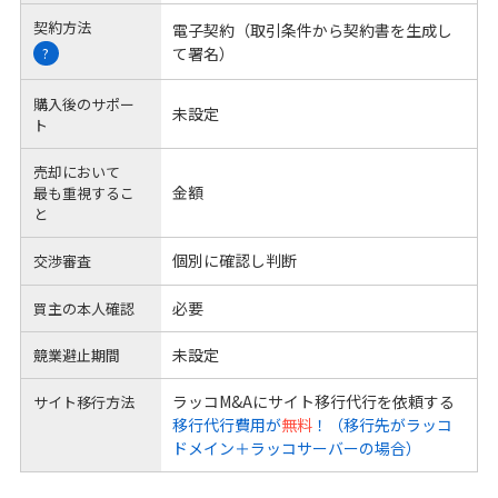
契約方法
電子契約（取引条件から契約書を生成し
て署名）
?
購入後のサポー
未設定
ト
売却において
金額
最も重視するこ
と
個別に確認し判断
交渉審査
必要
買主の本人確認
未設定
競業避止期間
ラッコM&Aにサイト移行代行を依頼する
サイト移行方法
移行代行費用が
無料
！（移行先がラッコ
ドメイン＋ラッコサーバーの場合）