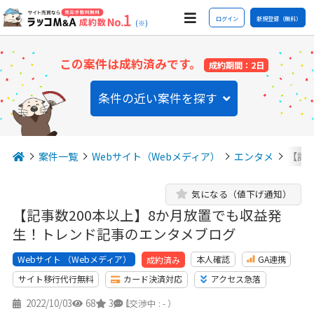
ログイン
新規登録（無料）
(※)
この案件は成約済みです。
成約期間：2日
条件の近い案件を探す
案件一覧
Webサイト（Webメディア）
エンタメ
【記
気になる（値下げ通知）
【記事数200本以上】8か月放置でも収益発
生！トレンド記事のエンタメブログ
Webサイト （Webメディア）
本人確認
GA連携
成約済み
サイト移行代行無料
カード決済対応
アクセス急落
2022/10/03
68
3
1
（交渉中 : - ）