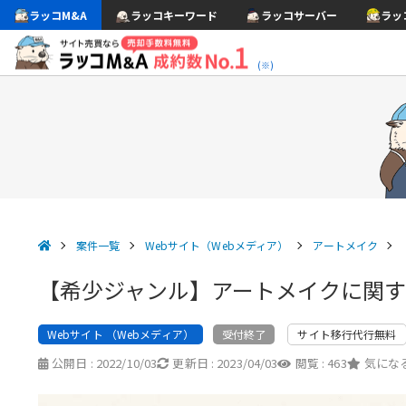
ラッコM&A
ラッコキーワード
ラッコサーバー
ラッ
(※)
案件一覧
Webサイト（Webメディア）
アートメイク
【希少ジャンル】アートメイクに関
Webサイト （Webメディア）
サイト移行代行無料
受付終了
公開日 :
2022/10/03
更新日 :
2023/04/03
閲覧 :
463
気になる