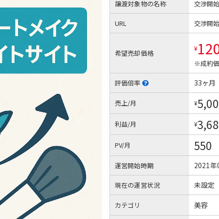
譲渡対象物の名称
交渉開
URL
交渉開
12
¥
希望売却価格
※成約価
33ヶ月
評価倍率
5,00
売上/月
¥
3,68
利益/月
¥
550
PV/月
2021年
運営開始時期
未設定
現在の運営状況
美容
カテゴリ