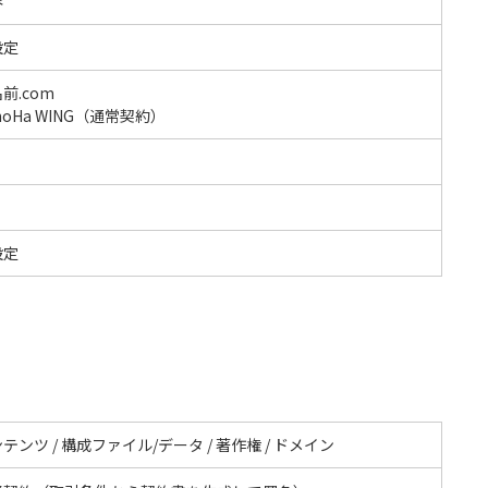
容
設定
前.com
noHa WING（通常契約）
設定
テンツ / 構成ファイル/データ / 著作権 / ドメイン