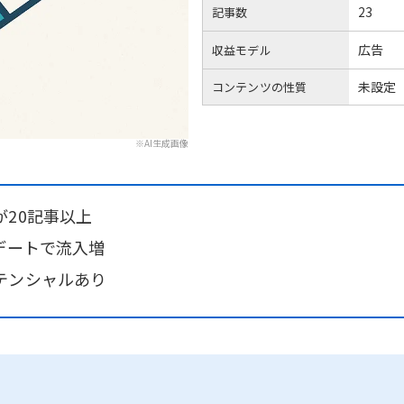
23
記事数
広告
収益モデル
未設定
コンテンツの性質
※AI生成画像
20記事以上
デートで流入増
テンシャルあり