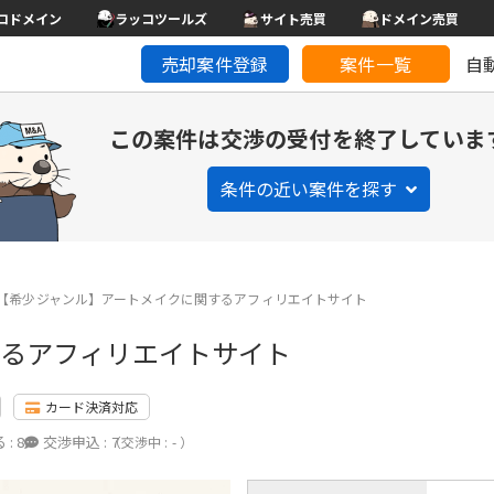
コドメイン
ラッコツールズ
サイト売買
ドメイン売買
売却案件登録
案件一覧
自
この案件は交渉の受付を終了していま
条件の近い案件を探す
【希少ジャンル】アートメイクに関するアフィリエイトサイト
するアフィリエイトサイト
カード決済対応
 :
8
交渉申込 :
7
（交渉中 : - ）