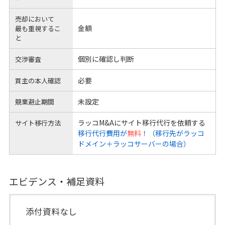
売却において
金額
最も重視するこ
と
個別に確認し判断
交渉審査
必要
買主の本人確認
未設定
競業避止期間
ラッコM&Aにサイト移行代行を依頼する
サイト移行方法
移行代行費用が
無料
！（移行先がラッコ
ドメイン＋ラッコサーバーの場合）
エビデンス・補足資料
添付資料なし