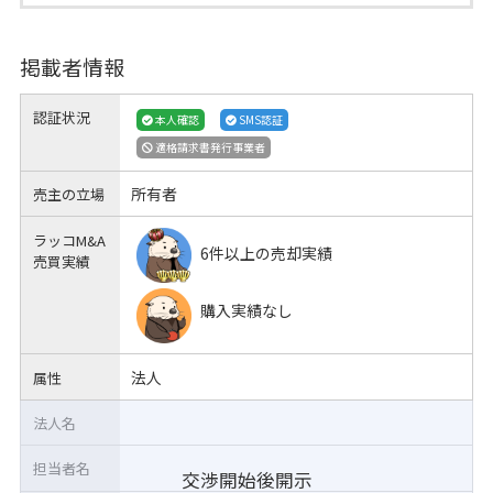
掲載者情報
認証状況
本人確認
SMS認証
適格請求書発行事業者
所有者
売主の立場
ラッコM&A
6件以上の売却実績
売買実績
購入実績なし
法人
属性
法人名
担当者名
交渉開始後開示