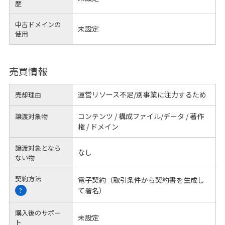
歴
中古ドメインの
未設定
使用
売買情報
運営リソース不足/別事業に注力するため
売却理由
コンテンツ / 構成ファイル/データ / 著作
譲渡対象物
権 / ドメイン
譲渡対象となら
なし
ない物
契約方法
電子契約（取引条件から契約書を生成し
て署名）
?
購入後のサポー
未設定
ト