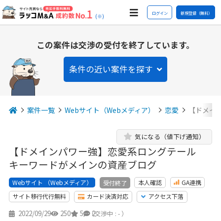
ログイン
新規登録（無料）
(※)
この案件は交渉の受付を終了しています。
条件の近い案件を探す
案件一覧
Webサイト（Webメディア）
恋愛
【ドメイ
気になる（値下げ通知）
【ドメインパワー強】恋愛系ロングテール
キーワードがメインの資産ブログ
Webサイト （Webメディア）
本人確認
GA連携
受付終了
サイト移行代行無料
カード決済対応
アクセス下落
2022/09/29
250
5
2
（交渉中 : - ）