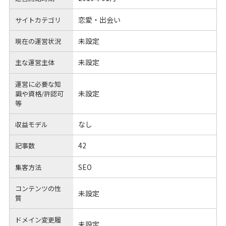
恋愛・出会い
サイトカテゴリ
未設定
現在の運営状況
未設定
主な運営主体
運営に必要な知
未設定
識や
資格/許認可
等
なし
収益モデル
42
記事数
SEO
集客方法
コンテンツの性
未設定
質
ドメイン変更履
未設定