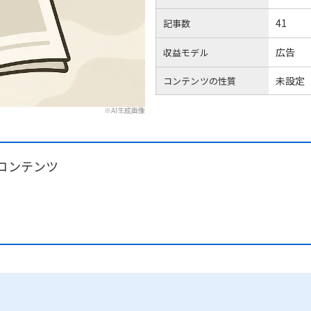
41
記事数
広告
収益モデル
未設定
コンテンツの性質
※AI生成画像
コンテンツ