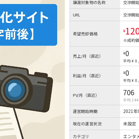
譲渡対象物の名称
交渉開
URL
交渉開
12
¥
希望売却価格
※成約価
0
¥
売上/月（直近）
平均 ¥ 0
0
¥
利益/月（直近）
平均 ¥ 0
706
PV/月（直近）
平均 244
2021年
運営開始時期
未設定
現在の運営状況
エンタ
カテゴリ