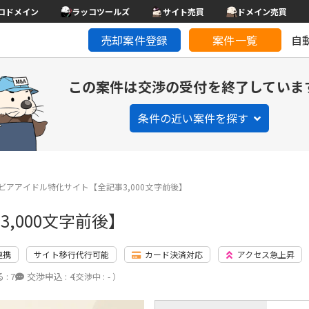
コドメイン
ラッコツールズ
サイト売買
ドメイン売買
売却案件登録
案件一覧
自
この案件は交渉の受付を終了していま
条件の近い案件を探す
ビアアイドル特化サイト【全記事3,000文字前後】
,000文字前後】
連携
サイト移行代行可能
カード決済対応
アクセス急上昇
 :
7
交渉申込 :
4
（交渉中 : - ）