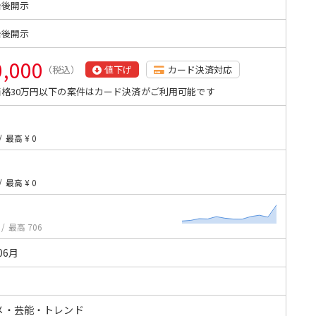
始後開示
始後開示
0,000
（税込）
値下げ
カード決済対応
格30万円以下の案件はカード決済がご利用可能です
/
最高 ¥ 0
/
最高 ¥ 0
/
最高 706
06月
メ・芸能・トレンド