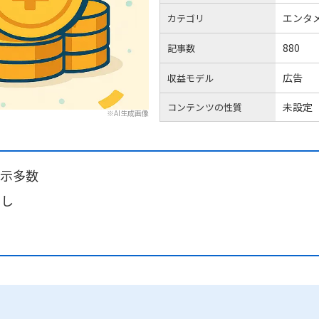
エンタ
カテゴリ
880
記事数
広告
収益モデル
未設定
コンテンツの性質
※AI生成画像
表示多数
なし