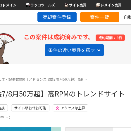
コドメイン
ラッコツールズ
サイト売買
ドメイン売買
売却案件登録
案件一覧
自
この案件は成約済みです。
成約期間：9日
条件の近い案件を探す
1年・記事数880【アドセンス収益7/8月50万超】高R…
7/8月50万超】高RPMのトレンドサイト
連携
サイト移行代行可能
アクセス急上昇
 : - ）