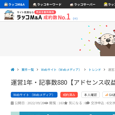
ラッコM&A
ラッコキーワード
ラッコサーバー
ラッ
(※)
案件一覧
Webサイト（Webメディア）
トレンド
運営
運営1年・記事数880【アドセンス収益
Webサイト （Webメディア）
本人確認
GA
成約済み
公開日 :
2022/09/28
閲覧 :
163
気になる :
8
交渉申込 :
6
（交渉中