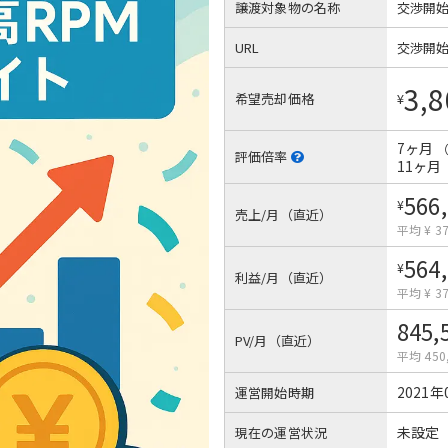
譲渡対象物の名称
交渉開
URL
交渉開
3,8
希望売却価格
¥
7ヶ月
評価倍率
11ヶ月
566
¥
売上/月（直近）
平均 ¥ 37
564
¥
利益/月（直近）
平均 ¥ 37
845,
PV/月（直近）
平均 450
2021年
運営開始時期
未設定
現在の運営状況